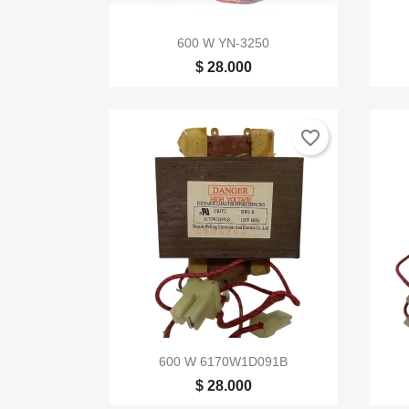

Vista rápida
600 W YN-3250
$ 28.000
favorite_border

Vista rápida
600 W 6170W1D091B
$ 28.000