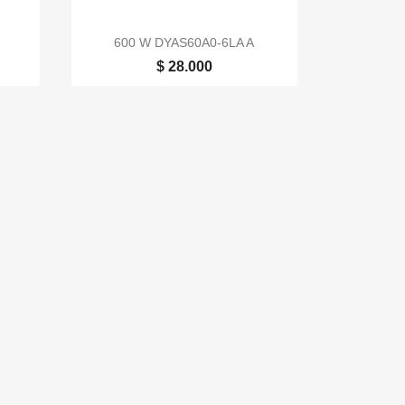

Vista rápida
600 W DYAS60A0-6LA A
$ 28.000