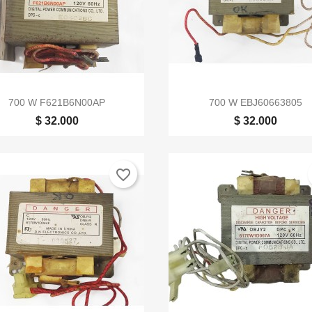


Vista rápida
Vista rápida
700 W F621B6N00AP
700 W EBJ60663805
$ 32.000
$ 32.000
favorite_border