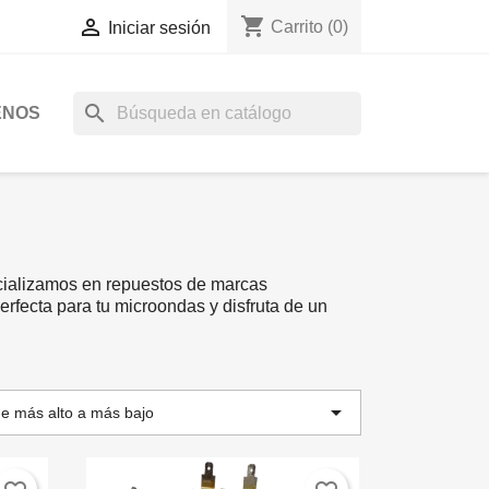
shopping_cart

Carrito
(0)
Iniciar sesión
search
ENOS
cializamos en repuestos de marcas
rfecta para tu microondas y disfruta de un

de más alto a más bajo