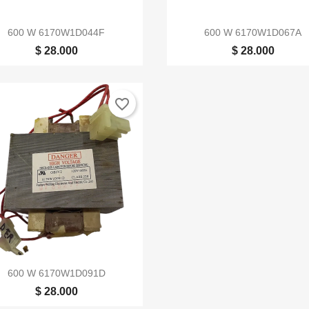


Vista rápida
Vista rápida
600 W 6170W1D044F
600 W 6170W1D067A
$ 28.000
$ 28.000
favorite_border

Vista rápida
600 W 6170W1D091D
$ 28.000