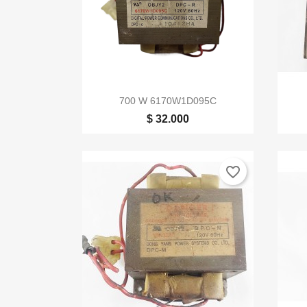

Vista rápida
700 W 6170W1D095C
$ 32.000
favorite_border