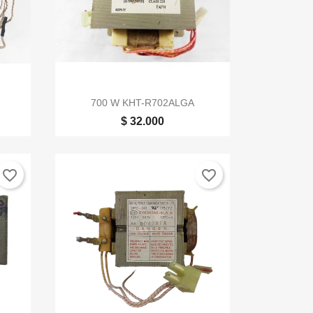

Vista rápida
700 W KHT-R702ALGA
$ 32.000
favorite_border
favorite_border