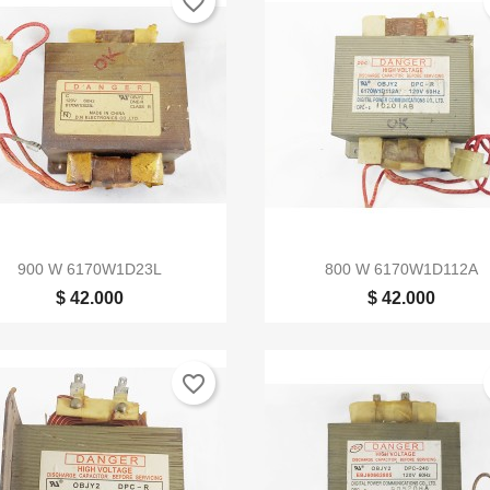
favorite_border


Vista rápida
Vista rápida
900 W 6170W1D23L
800 W 6170W1D112A
$ 42.000
$ 42.000
favorite_border