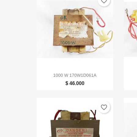
favorite_border

Vista rápida
1000 W 170W1D061A
$ 46.000
favorite_border