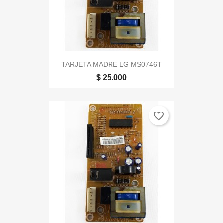
TARJETA MADRE LG MS0746T
$ 25.000
favorite_border