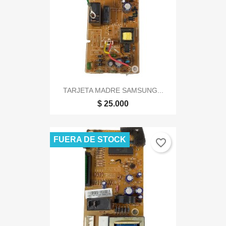
TARJETA MADRE SAMSUNG...
$ 25.000
FUERA DE STOCK
favorite_border