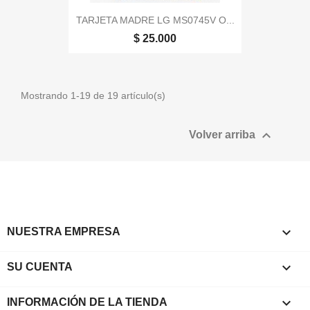
TARJETA MADRE LG MS0745V O...
$ 25.000
Mostrando 1-19 de 19 artículo(s)

Volver arriba

NUESTRA EMPRESA

SU CUENTA
keyboard_arrow_down
INFORMACIÓN DE LA TIENDA