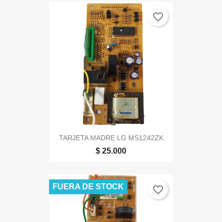
favorite_border
TARJETA MADRE LG MS1242ZK
$ 25.000
FUERA DE STOCK
favorite_border