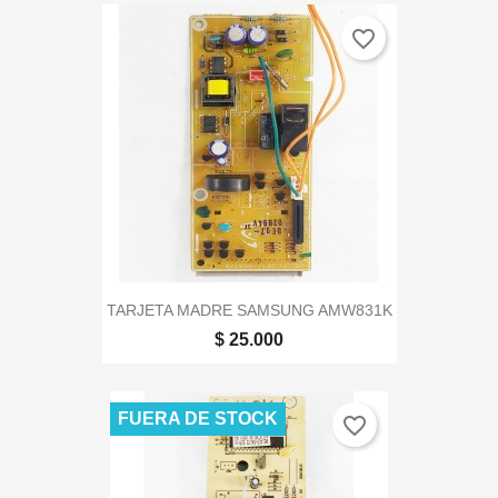
favorite_border
TARJETA MADRE SAMSUNG AMW831K
$ 25.000
FUERA DE STOCK
favorite_border