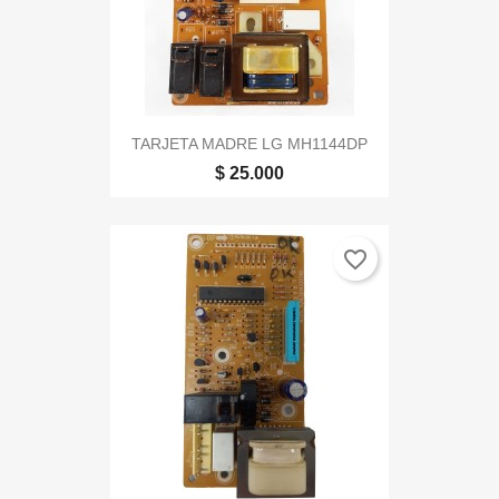
TARJETA MADRE LG MH1144DP
$ 25.000
favorite_border