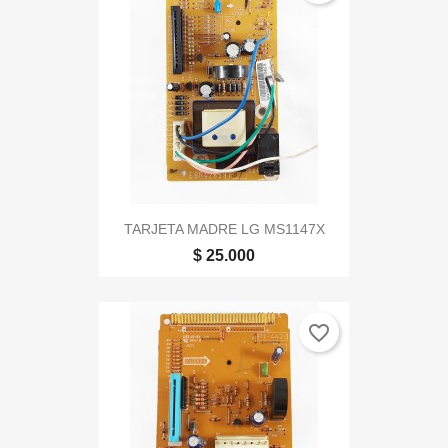
TARJETA MADRE LG MS1147X
$ 25.000
favorite_border