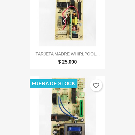
TARJETA MADRE WHIRLPOOL...
$ 25.000
FUERA DE STOCK
favorite_border