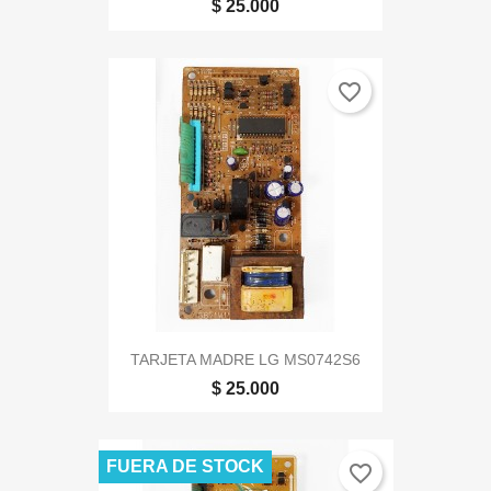
$ 25.000
favorite_border
TARJETA MADRE LG MS0742S6
$ 25.000
FUERA DE STOCK
favorite_border