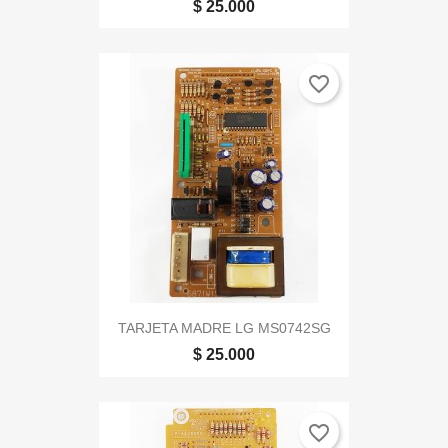
$ 25.000
favorite_border
TARJETA MADRE LG MS0742SG
$ 25.000
favorite_border