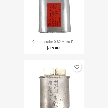
Condensador 0.82 Micro F...
$ 15.000
favorite_border