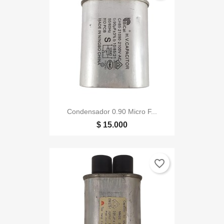
Condensador 0.90 Micro F...
$ 15.000
favorite_border