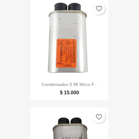
favorite_border
Condensador 0.98 Micro F...
$ 15.000
favorite_border