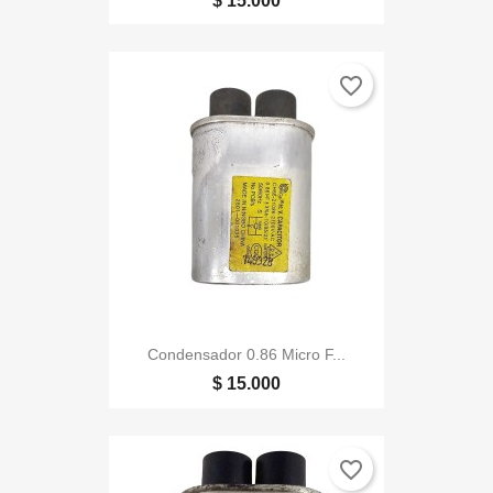
$ 15.000
favorite_border
Condensador 0.86 Micro F...
$ 15.000
favorite_border