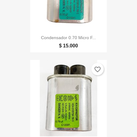
Condensador 0.70 Micro F...
$ 15.000
favorite_border