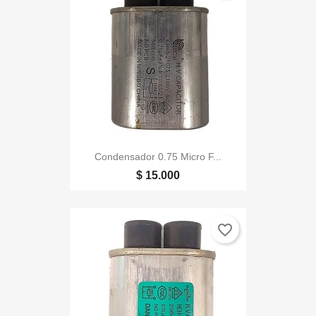
Condensador 0.75 Micro F...
$ 15.000
favorite_border