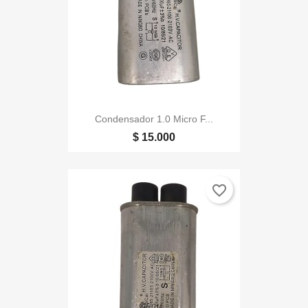
Condensador 1.0 Micro F...
$ 15.000
favorite_border