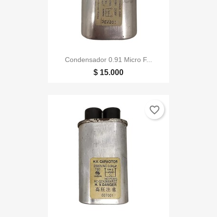
Condensador 0.91 Micro F...
$ 15.000
favorite_border