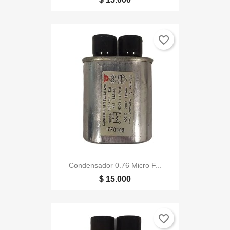
favorite_border
Condensador 0.76 Micro F...
$ 15.000
favorite_border