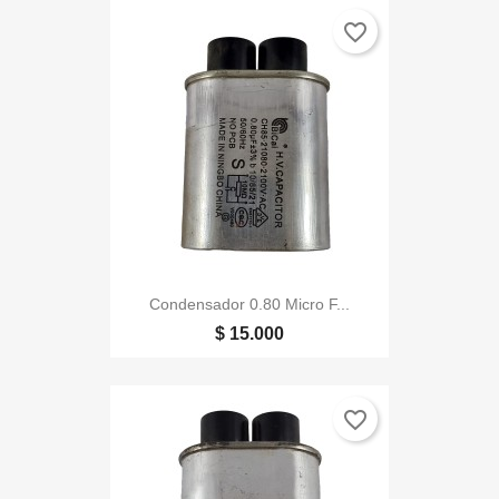
favorite_border
Condensador 0.80 Micro F...
$ 15.000
favorite_border