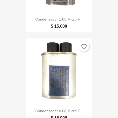
Condensador 1.05 Micro F...
$ 15.000
favorite_border
Condensador 0.68 Micro F...
$ 15.000