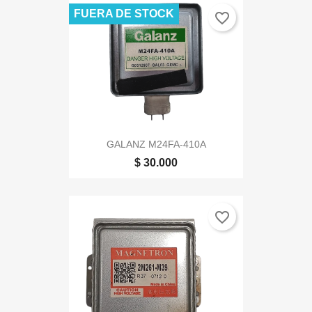
FUERA DE STOCK
favorite_border
GALANZ M24FA-410A
$ 30.000
favorite_border