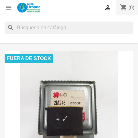
shopping_cart


(0)
search
FUERA DE STOCK