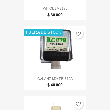
WITOL 2M217J
$ 30.000
FUERA DE STOCK
favorite_border
GALANZ M24FB-610A
$ 40.000
favorite_border