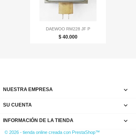
DAEWOO RM228 JF P
$ 40.000

NUESTRA EMPRESA

SU CUENTA
keyboard_arrow_down
INFORMACIÓN DE LA TIENDA
© 2026 - tienda online creada con PrestaShop™