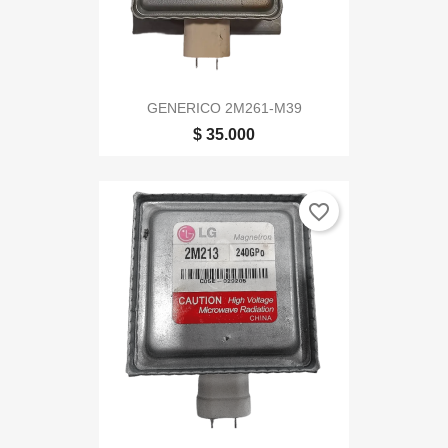
GENERICO 2M261-M39
$ 35.000
favorite_border