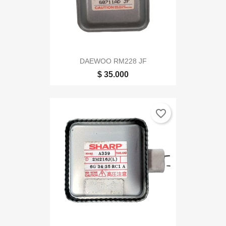
DAEWOO RM228 JF
$ 35.000
favorite_border