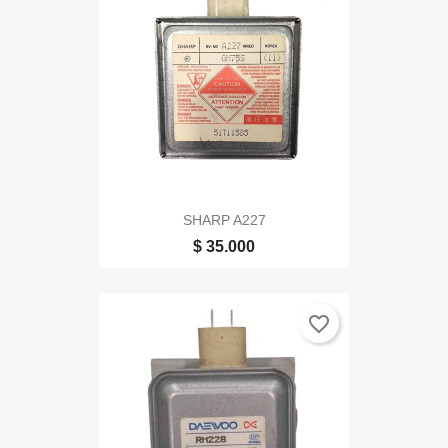
SHARP A227
$ 35.000
favorite_border