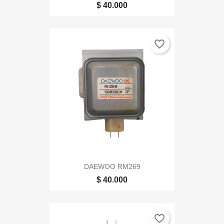
$ 40.000
favorite_border
DAEWOO RM269
$ 40.000
favorite_border