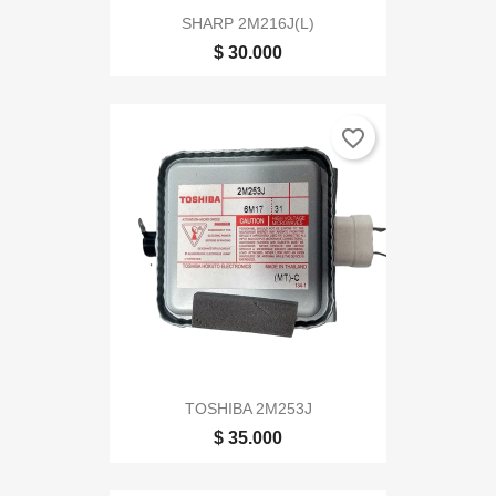
SHARP 2M216J(L)
$ 30.000
favorite_border
TOSHIBA 2M253J
$ 35.000