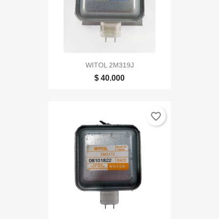
WITOL 2M319J
$ 40.000
favorite_border