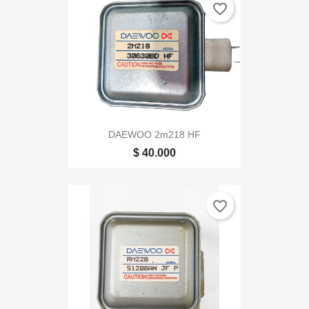
favorite_border
DAEWOO 2m218 HF
$ 40.000
favorite_border