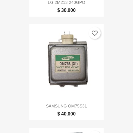
LG 2M213 240GPO
$ 30.000
favorite_border
SAMSUNG OM75S31
$ 40.000