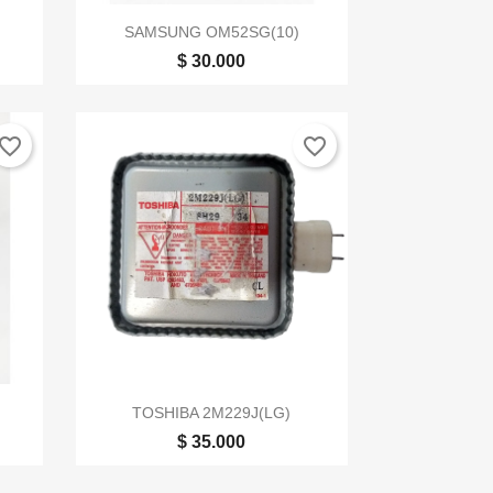

Vista rápida
SAMSUNG OM52SG(10)
$ 30.000
vorite_border
favorite_border

Vista rápida
TOSHIBA 2M229J(LG)
$ 35.000