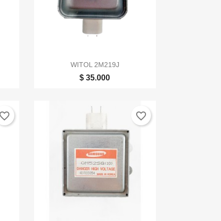

Vista rápida
WITOL 2M219J
$ 35.000
vorite_border
favorite_border