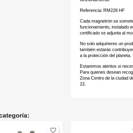
Referencia: RM228 HF
Cada magnetrón se somete 
funcionamiento, instalado 
certificado se adjunta al m
No solo adquirieres un pro
también estarás contribuye
a la protección del planeta.
Estaremos atentos si neces
Para quienes desean recoge
Zona Centro de la ciudad de
22.
categoría:
favorite_border
fa