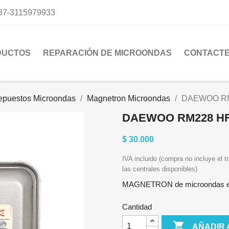
37-3115979933
DUCTOS
REPARACIÓN DE MICROONDAS
CONTACT
epuestos Microondas
Magnetron Microondas
DAEWOO RM
DAEWOO RM228 H
$ 30.000
IVA incluido (compra no incluye el tr
las centrales disponibles)
MAGNETRON de microondas en 
Cantidad

AÑADIR 