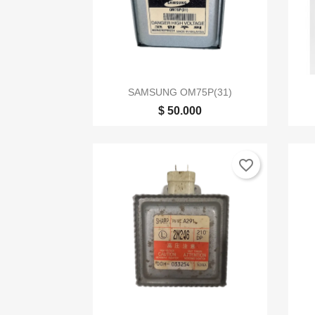

Vista rápida
SAMSUNG OM75P(31)
$ 50.000
favorite_border