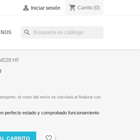
shopping_cart

Carrito
(0)
Iniciar sesión
search
ENOS
228 HF
F
ansporte; el costo del envío se calculará al finalizar con
perfecto estado y comprobado funcionamiento
favorite_border
AL CARRITO