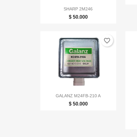

Vista rápida
SHARP 2M246
$ 50.000
favorite_border

Vista rápida
GALANZ M24FB-210 A
$ 50.000