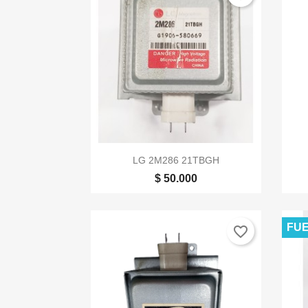

Vista rápida
LG 2M286 21TBGH
$ 50.000
FUE
favorite_border