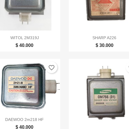


Vista rápida
Vista rápida
WITOL 2M319J
SHARP A226
$ 40.000
$ 30.000
favorite_border
fa

Vista rápida
DAEWOO 2m218 HF
$ 40.000