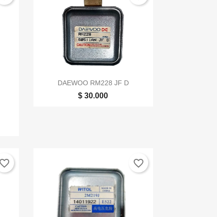

Vista rápida
DAEWOO RM228 JF D
$ 30.000
vorite_border
favorite_border