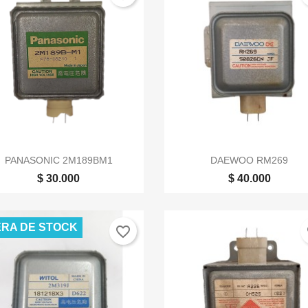


Vista rápida
Vista rápida
PANASONIC 2M189BM1
DAEWOO RM269
$ 30.000
$ 40.000
RA DE STOCK
favorite_border
fa