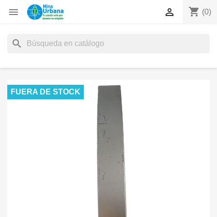
shopping_cart


(0)
search
FUERA DE STOCK