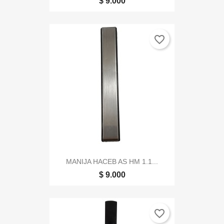
$ 9.000
favorite_border
MANIJA HACEB AS HM 1.1...
$ 9.000
favorite_border