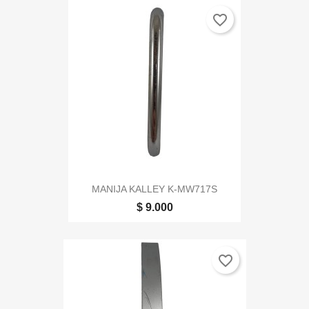
favorite_border
MANIJA KALLEY K-MW717S
$ 9.000
favorite_border