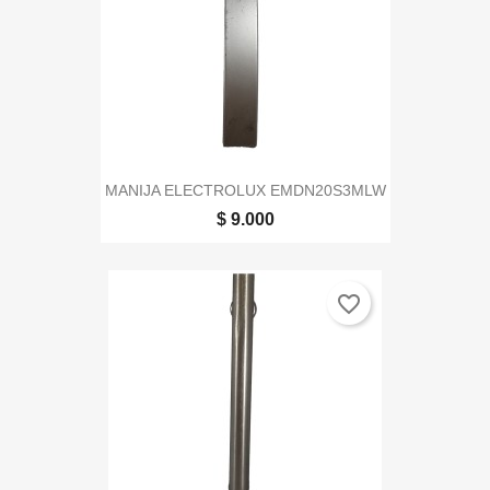
MANIJA ELECTROLUX EMDN20S3MLW
$ 9.000
favorite_border