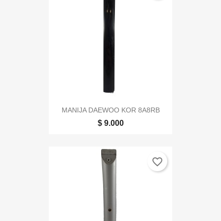
MANIJA DAEWOO KOR 8A8RB
$ 9.000
favorite_border