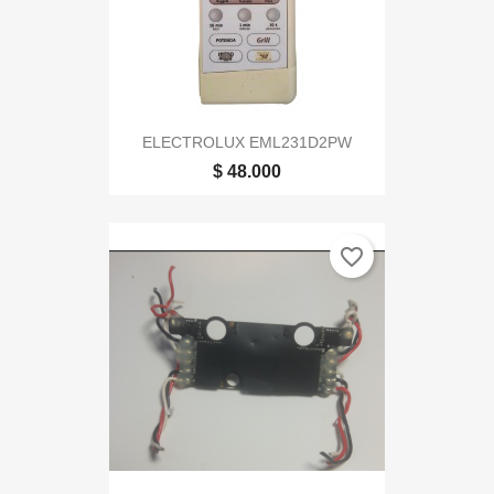
ELECTROLUX EML231D2PW
$ 48.000
favorite_border