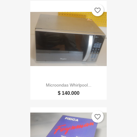
favorite_border
Microondas Whirlpool...
$ 140.000
favorite_border