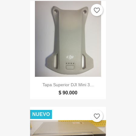
favorite_border
Tapa Superior DJI Mini 3...
$ 90.000
NUEVO
favorite_border