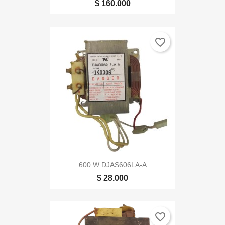
$ 160.000
favorite_border
600 W DJAS606LA-A
$ 28.000
favorite_border