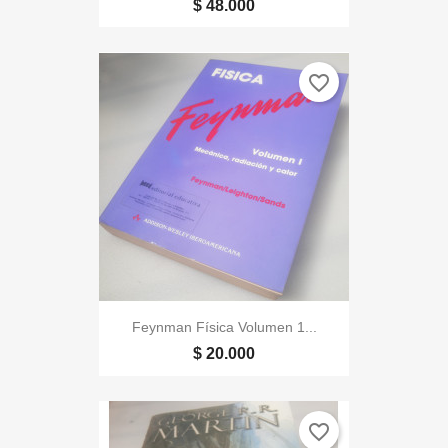
$ 48.000
favorite_border
Feynman Física Volumen 1...
$ 20.000
favorite_border