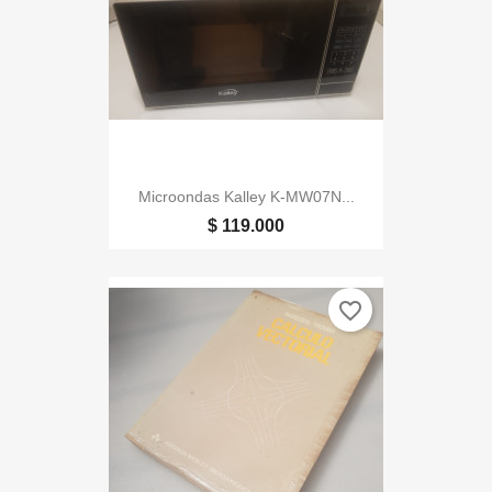
Microondas Kalley K-MW07N...
$ 119.000
favorite_border