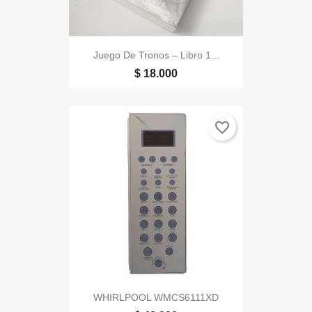
Juego De Tronos – Libro 1...
$ 18.000
favorite_border
WHIRLPOOL WMCS6111XD