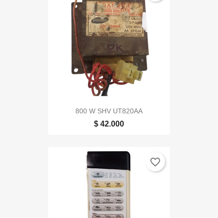
800 W SHV UT820AA
$ 42.000
favorite_border