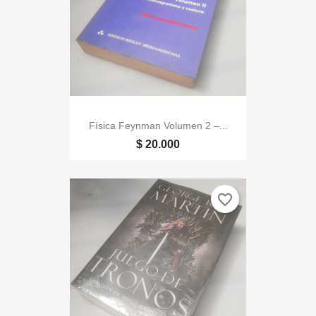
Física Feynman Volumen 2 –...
$ 20.000
favorite_border