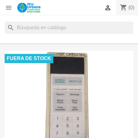
shopping_cart


(0)
search
FUERA DE STOCK