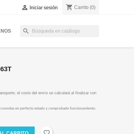
shopping_cart

Carrito
(0)
Iniciar sesión
search
ENOS
63T
ansporte; el costo del envío se calculará al finalizar con
ondas en perfecto estado y comprobado funcionamiento.
favorite_border
AL CARRITO