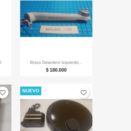

Vista rápida
D
Brazo Delantero Izquierdo...
$ 180.000
NUEVO
vorite_border
favorite_border