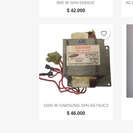

Vista rápida
800 W SHV-5594UC
AC
$ 42.000
favorite_border

Vista rápida
1000 W SAMSUNG SHV-6574UC3
$ 46.000