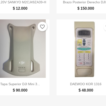


Vista rápida
Vista rápida
120V SANKYO M2CJ49ZA39-H
Brazo Posterior Derecho DJI.
$ 12.000
$ 150.000
favorite_border
fa


Vista rápida
Vista rápida
Tapa Superior DJI Mini 3...
DAEWOO KOR 1316
$ 90.000
$ 48.000