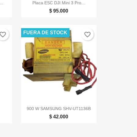

Vista rápida
..
Placa ESC DJI Mini 3 Pro...
$ 95.000
FUERA DE STOCK
vorite_border
favorite_border

Vista rápida
900 W SAMSUNG SHV-UT1136B
$ 42.000