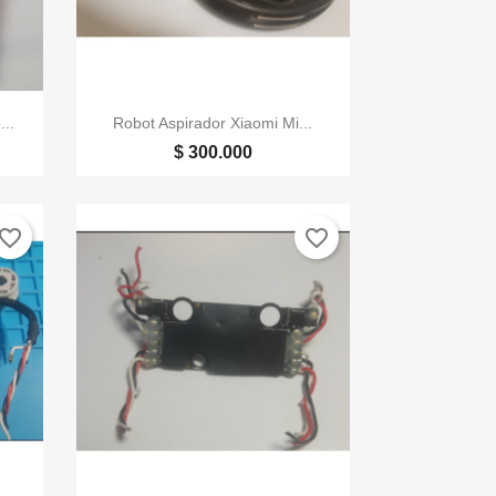

Vista rápida
..
Robot Aspirador Xiaomi Mi...
$ 300.000
vorite_border
favorite_border