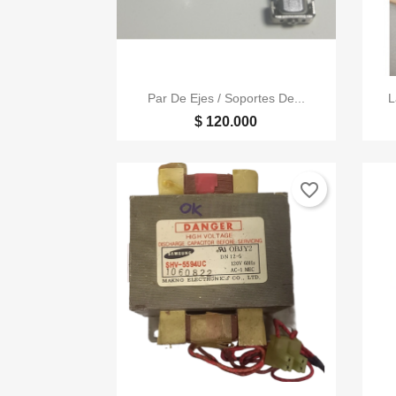

Vista rápida
Par De Ejes / Soportes De...
L
$ 120.000
favorite_border