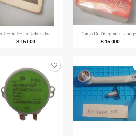


Vista rápida
Vista rápida
a Teoría De La Relatividad...
Danza De Dragones – Juego.
$ 15.000
$ 15.000
favorite_border
fa