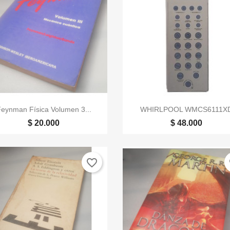


Vista rápida
Vista rápida
eynman Física Volumen 3...
WHIRLPOOL WMCS6111X
$ 20.000
$ 48.000
favorite_border
fa