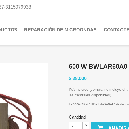
37-3115979933
DUCTOS
REPARACIÓN DE MICROONDAS
CONTACT
600 W BWLAR60A0-
$ 28.000
IVA incluido (compra no incluye el tr
las centrales disponibles)
TRANSFORMADOR DJAS606LA-A de micro
Cantidad

AÑADIR 