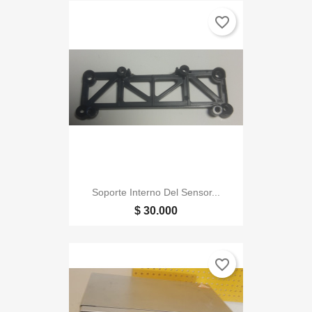
favorite_border
Soporte Interno Del Sensor...
$ 30.000
favorite_border