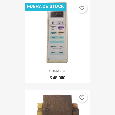
FUERA DE STOCK
favorite_border
CUMW870
$ 48.000
favorite_border