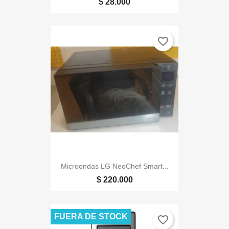
$ 28.000
favorite_border
Microondas LG NeoChef Smart...
$ 220.000
FUERA DE STOCK
favorite_border