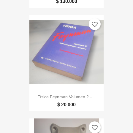
$ 130.000
favorite_border
Física Feynman Volumen 2 –...
$ 20.000
favorite_border