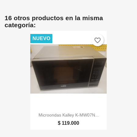
16 otros productos en la misma
categoría:
NUEVO
favorite_border
Microondas Kalley K-MW07N...
$ 119.000