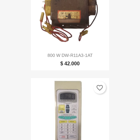
800 W DW-R11A3-1AT
$ 42.000
favorite_border