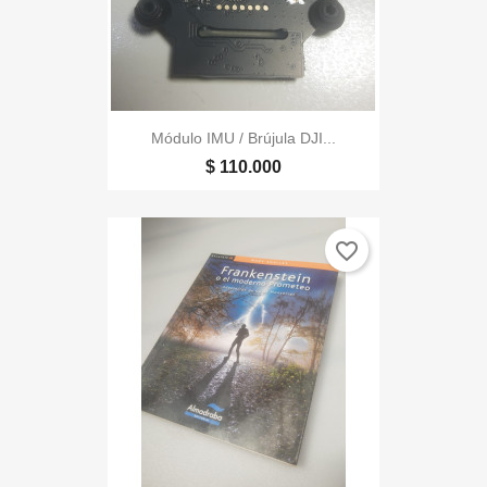
Módulo IMU / Brújula DJI...
$ 110.000
favorite_border