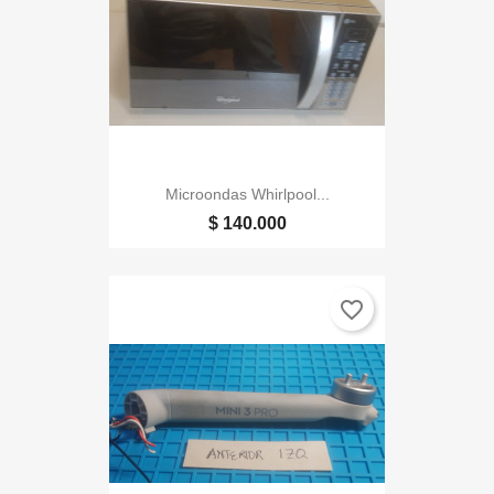
Microondas Whirlpool...
$ 140.000
favorite_border