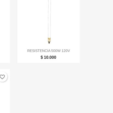

Vista rápida
RESISTENCIA 500W 120V
$ 10.000
vorite_border