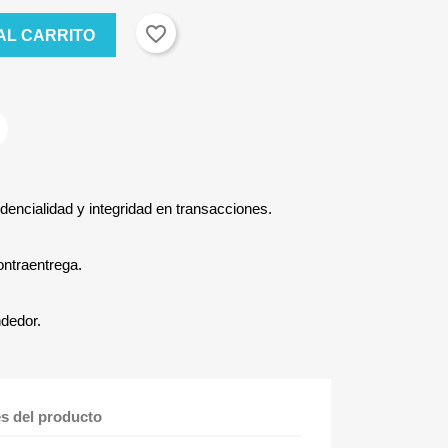
favorite_border
AL CARRITO
dencialidad y integridad en transacciones.
ontraentrega.
ndedor.
es del producto