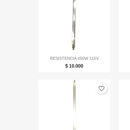

Vista rápida
RESISTENCIA 450W 115V
$ 10.000
favorite_border