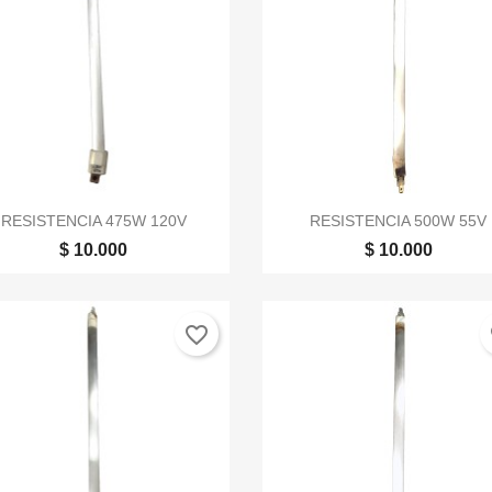


Vista rápida
Vista rápida
RESISTENCIA 475W 120V
RESISTENCIA 500W 55V
$ 10.000
$ 10.000
favorite_border
fa