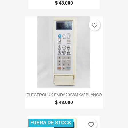
$ 48.000
favorite_border
ELECTROLUX EMDA20S3MKW BLANCO
$ 48.000
FUERA DE STOCK
favorite_border