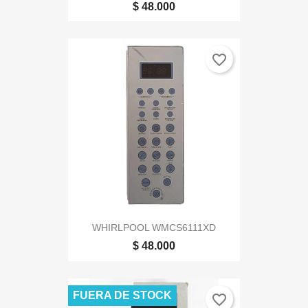
$ 48.000
favorite_border
WHIRLPOOL WMCS6111XD
$ 48.000
FUERA DE STOCK
favorite_border