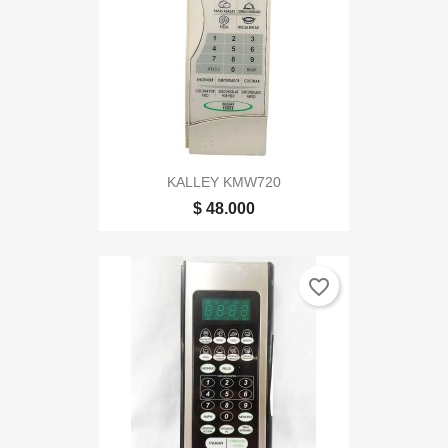
KALLEY KMW720
$ 48.000
favorite_border