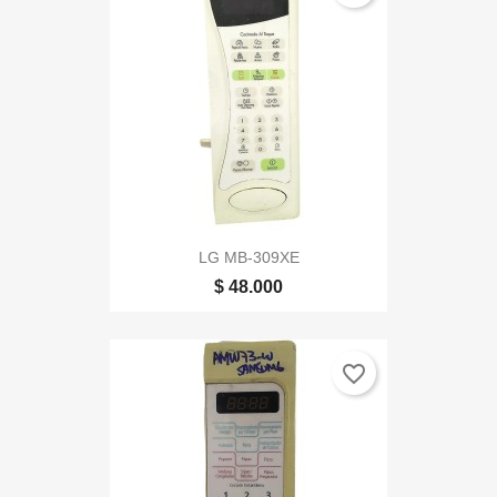
LG MB-309XE
$ 48.000
favorite_border