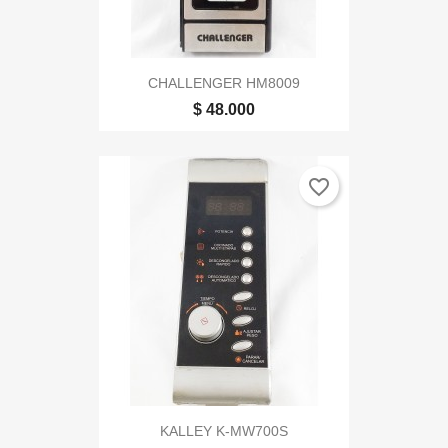
CHALLENGER HM8009
$ 48.000
favorite_border
KALLEY K-MW700S