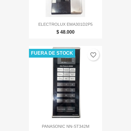
ELECTROLUX EMA301D2P5
$ 48.000
FUERA DE STOCK
favorite_border
PANASONIC NN-ST342M