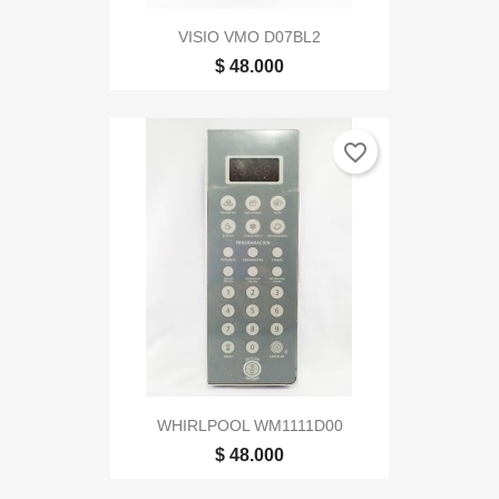
VISIO VMO D07BL2
$ 48.000
favorite_border
WHIRLPOOL WM1111D00
$ 48.000