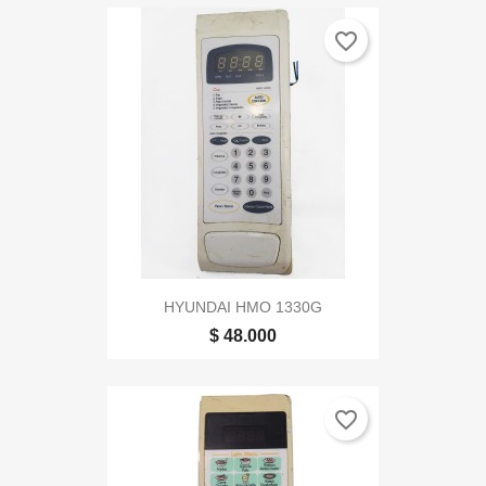
favorite_border
HYUNDAI HMO 1330G
$ 48.000
favorite_border