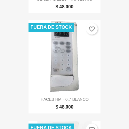
$ 48.000
FUERA DE STOCK
favorite_border
HACEB HM - 0.7 BLANCO
$ 48.000
FUERA DE STOCK