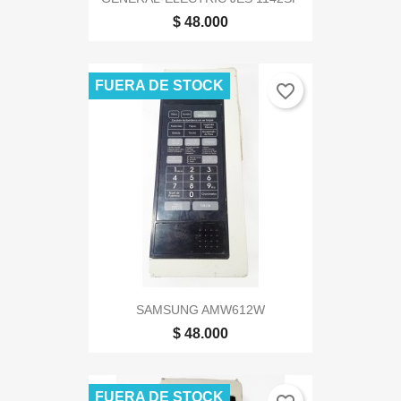
$ 48.000
FUERA DE STOCK
favorite_border
SAMSUNG AMW612W
$ 48.000
FUERA DE STOCK