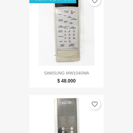
favorite_border
SAMSUNG MW1040WA
$ 48.000
favorite_border