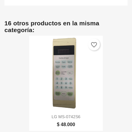
16 otros productos en la misma
categoría:
favorite_border
LG MS-0742S6
$ 48.000