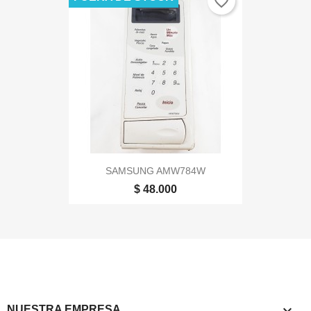
favorite_border
SAMSUNG AMW784W
$ 48.000

NUESTRA EMPRESA