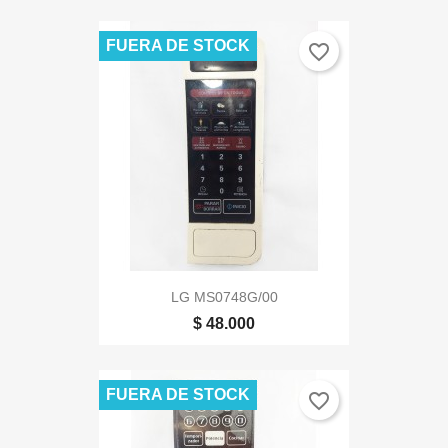
FUERA DE STOCK
favorite_border
LG MS0748G/00
$ 48.000
FUERA DE STOCK
favorite_border