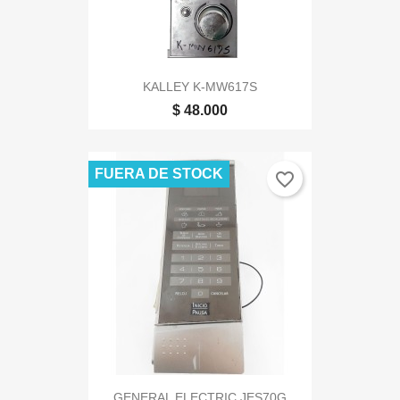
KALLEY K-MW617S
$ 48.000
FUERA DE STOCK
favorite_border
GENERAL ELECTRIC JES70G