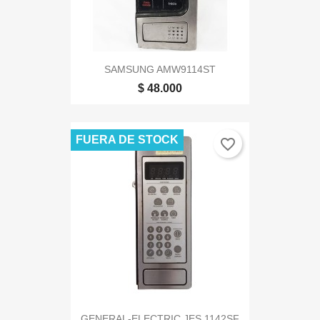
SAMSUNG AMW9114ST
$ 48.000
FUERA DE STOCK
favorite_border
GENERAL-ELECTRIC JES 1142SF