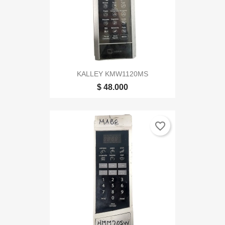
KALLEY KMW1120MS
$ 48.000
favorite_border