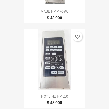
MABE HMM705W
$ 48.000
favorite_border
HOTLINE HML10
$ 48.000