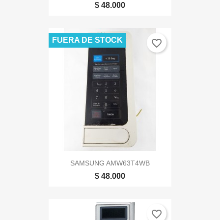
$ 48.000
FUERA DE STOCK
favorite_border
SAMSUNG AMW63T4WB
$ 48.000
favorite_border