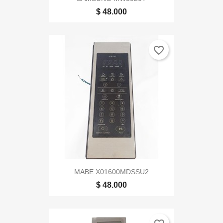
$ 48.000
favorite_border
MABE X01600MDSSU2
$ 48.000