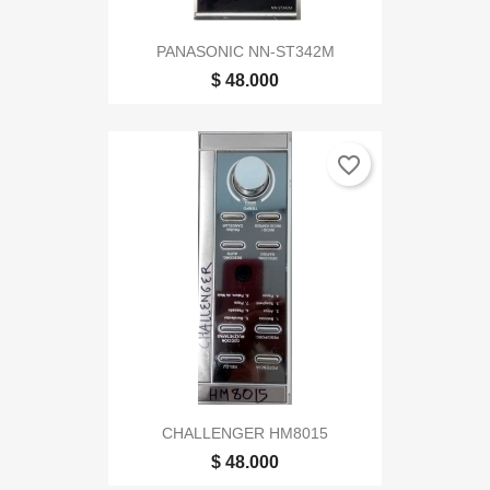
PANASONIC NN-ST342M
$ 48.000
favorite_border
CHALLENGER HM8015
$ 48.000