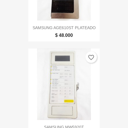
SAMSUNG AGE610ST PLATEADO
$ 48.000
favorite_border
SAMSUNG MW5920T