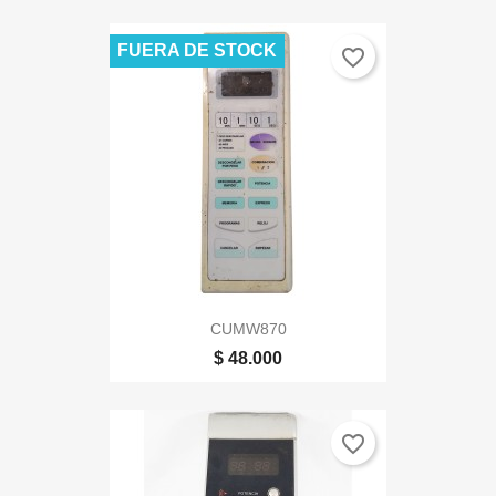
FUERA DE STOCK
favorite_border
CUMW870
$ 48.000
favorite_border