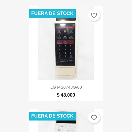
FUERA DE STOCK
favorite_border
LG MS0748G/00
$ 48.000
FUERA DE STOCK
favorite_border