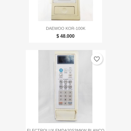
DAEWOO KOR-100K
$ 48.000
favorite_border
ELECTROLUX EMDA20S3MKW BLANCO