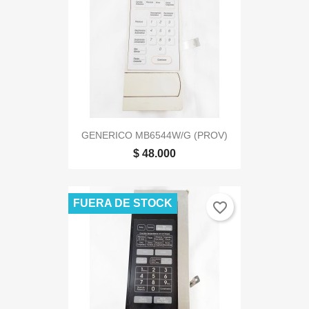
GENERICO MB6544W/G (PROV)
$ 48.000
FUERA DE STOCK
favorite_border