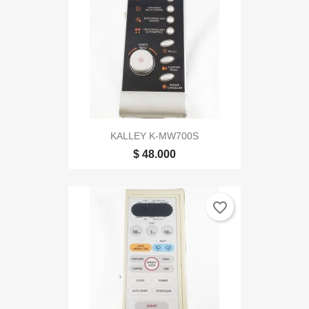
KALLEY K-MW700S
$ 48.000
favorite_border