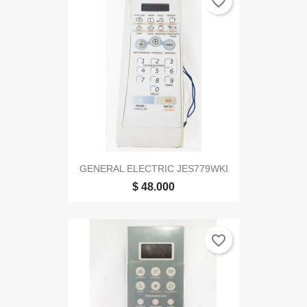
favorite_border
GENERAL ELECTRIC JES779WKI
$ 48.000
favorite_border