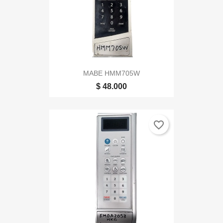
MABE HMM705W
$ 48.000
favorite_border