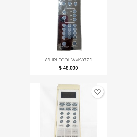
WHIRLPOOL WMS07ZD
$ 48.000
favorite_border