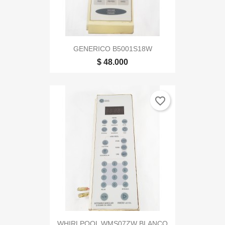
GENERICO B5001S18W
$ 48.000
favorite_border
WHIRLPOOL WMS07ZW BLANCO