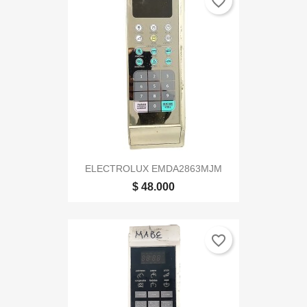
favorite_border
ELECTROLUX EMDA2863MJM
$ 48.000
favorite_border