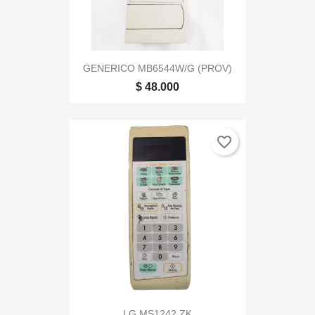
GENERICO MB6544W/G (PROV)
$ 48.000
favorite_border
LG MS1242 ZK