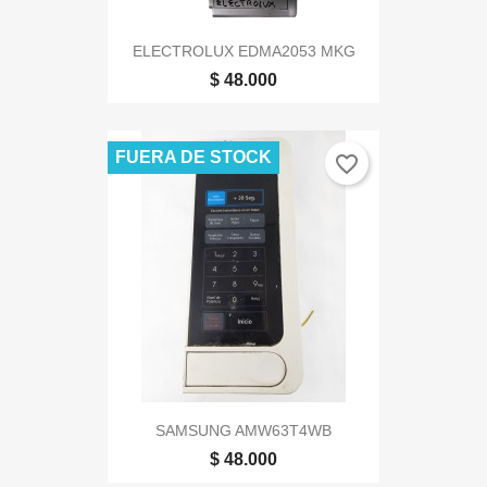
ELECTROLUX EDMA2053 MKG
$ 48.000
FUERA DE STOCK
favorite_border
SAMSUNG AMW63T4WB
$ 48.000