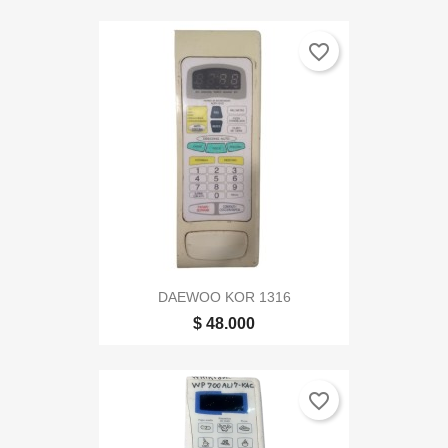
favorite_border
DAEWOO KOR 1316
$ 48.000
favorite_border