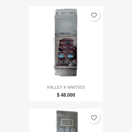
favorite_border
KALLEY K-MW750S
$ 48.000
favorite_border