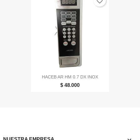
favorite_border
HACEB AR HM 0.7 DX INOX
$ 48.000

NUESTRA EMPRESA