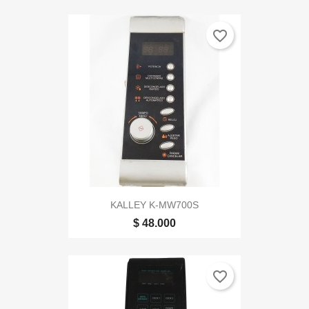
favorite_border
KALLEY K-MW700S
$ 48.000
favorite_border