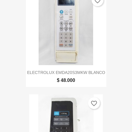
favorite_border
ELECTROLUX EMDA20S3MKW BLANCO
$ 48.000
favorite_border