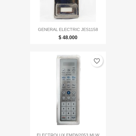
GENERAL ELECTRIC JES1158
$ 48.000
favorite_border
ELECTROLUX EMDN2053 MLW