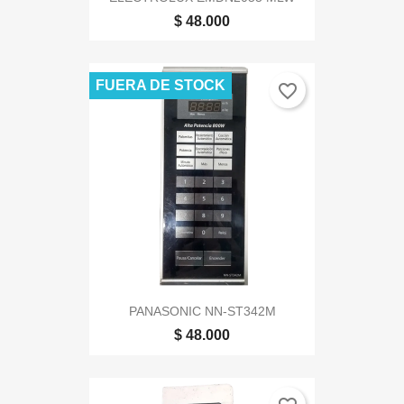
$ 48.000
FUERA DE STOCK
favorite_border
PANASONIC NN-ST342M
$ 48.000