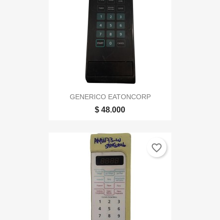
GENERICO EATONCORP
$ 48.000
favorite_border