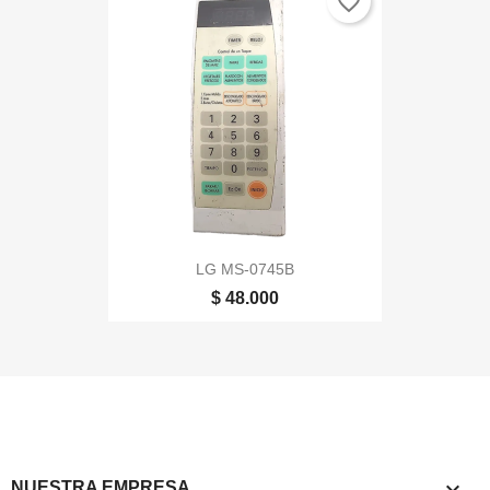
favorite_border
LG MS-0745B
$ 48.000

NUESTRA EMPRESA