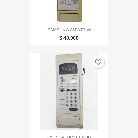
SAMSUNG AMW73-W
$ 48.000
favorite_border
HYUNDAI HMO 1330G