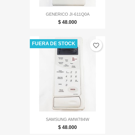
GENERICO JI-611Q0A
$ 48.000
FUERA DE STOCK
favorite_border
SAMSUNG AMW784W
$ 48.000