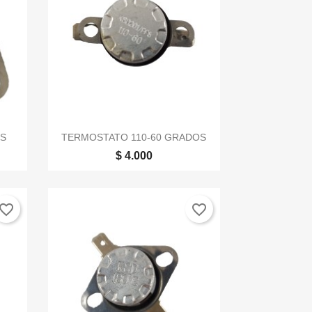

Vista rápida
S
TERMOSTATO 110-60 GRADOS
$ 4.000
vorite_border
favorite_border