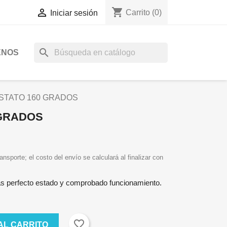
shopping_cart

Carrito
(0)
Iniciar sesión
search
ENOS
STATO 160 GRADOS
 GRADOS
ansporte; el costo del envío se calculará al finalizar con
 perfecto estado y comprobado funcionamiento.
favorite_border
AL CARRITO