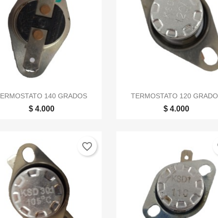


Vista rápida
Vista rápida
TERMOSTATO 140 GRADOS
TERMOSTATO 120 GRADO
$ 4.000
$ 4.000
favorite_border
fa