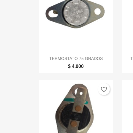

Vista rápida
TERMOSTATO 75 GRADOS
$ 4.000
favorite_border