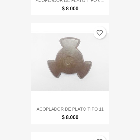
ACOPLADOR DE PLATO TIPO 6...
$ 8.000
favorite_border
ACOPLADOR DE PLATO TIPO 11
$ 8.000