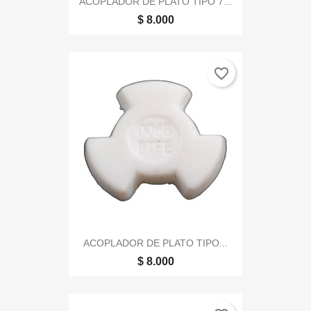
ACOPLADOR DE PLATO TIPO 7...
$ 8.000
favorite_border
ACOPLADOR DE PLATO TIPO...
$ 8.000