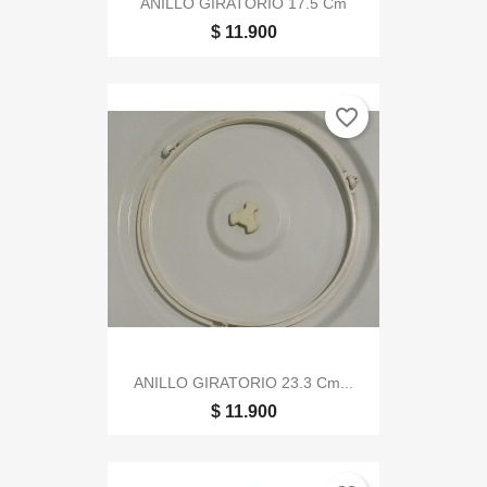
ANILLO GIRATORIO 17.5 Cm
$ 11.900
favorite_border
ANILLO GIRATORIO 23.3 Cm...
$ 11.900