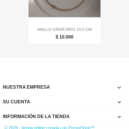
ANILLO GIRATORIO 19,5 CM
$ 10.000

NUESTRA EMPRESA

SU CUENTA
keyboard_arrow_down
INFORMACIÓN DE LA TIENDA
© 2026 - tienda online creada con PrestaShop™