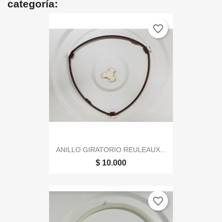
categoría:
favorite_border
ANILLO GIRATORIO REULEAUX...
$ 10.000
favorite_border