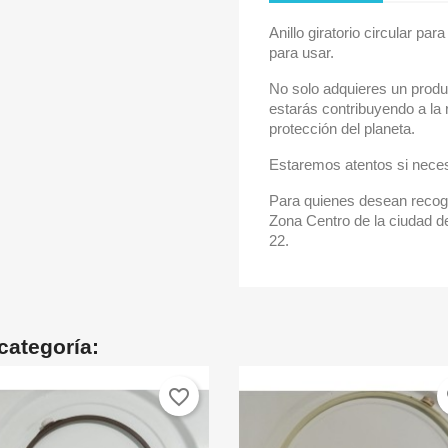
Anillo giratorio circular pa
para usar.
No solo adquieres un produ
estarás contribuyendo a la 
protección del planeta.
Estaremos atentos si neces
Para quienes desean recoge
Zona Centro de la ciudad de
22.
categoría:
favorite_border
fa