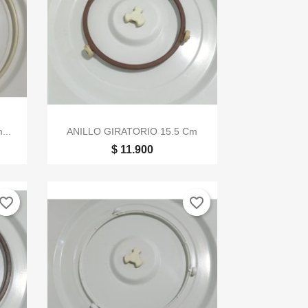

Vista rápida
...
ANILLO GIRATORIO 15.5 Cm
$ 11.900
vorite_border
favorite_border