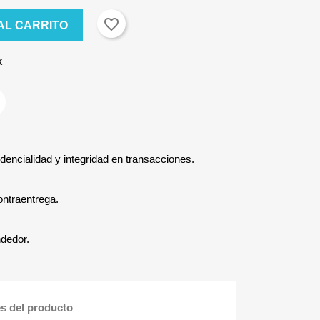
favorite_border
AL CARRITO
k
dencialidad y integridad en transacciones.
ontraentrega.
ndedor.
es del producto