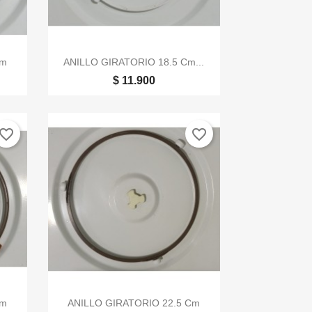

Vista rápida
Cm
ANILLO GIRATORIO 18.5 Cm...
$ 11.900
vorite_border
favorite_border

Vista rápida
Cm
ANILLO GIRATORIO 22.5 Cm