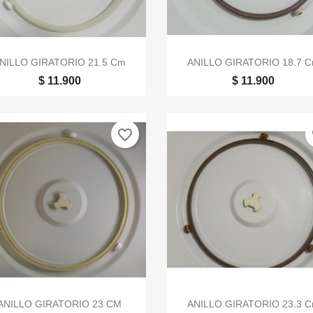


Vista rápida
Vista rápida
NILLO GIRATORIO 21.5 Cm
ANILLO GIRATORIO 18.7 
$ 11.900
$ 11.900
favorite_border
fa


Vista rápida
Vista rápida
ANILLO GIRATORIO 23 CM
ANILLO GIRATORIO 23.3 