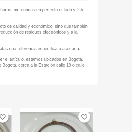
ra horno microondas en perfecto estado y listo
cto de calidad y económico, sino que también
reducción de residuos electrónicos y a la
itas una referencia específica o asesoría.
r el artículo, estamos ubicados en Bogotá.
 Bogotá, cerca a la Estación calle 19 o calle
vorite_border
favorite_border