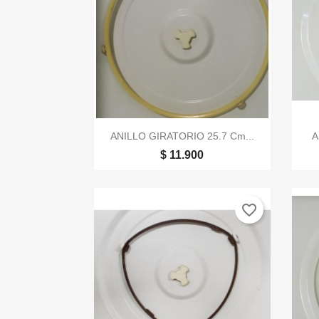

Vista rápida
ANILLO GIRATORIO 25.7 Cm...
A
$ 11.900
favorite_border