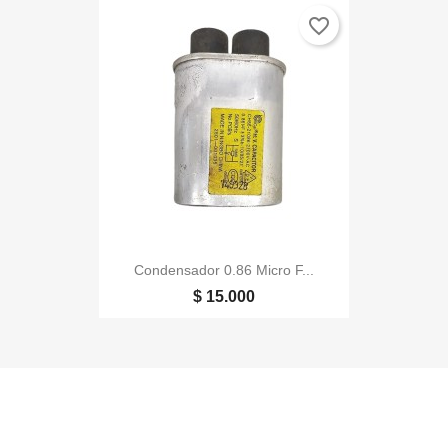
favorite_border
Condensador 0.86 Micro F...
$ 15.000