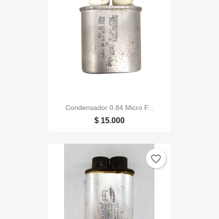
Condensador 0.84 Micro F...
$ 15.000
favorite_border