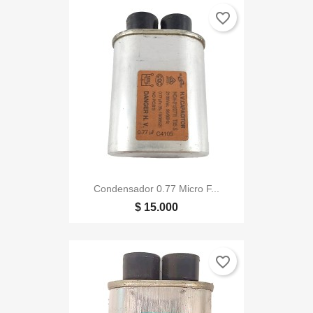
favorite_border
Condensador 0.77 Micro F...
$ 15.000
favorite_border