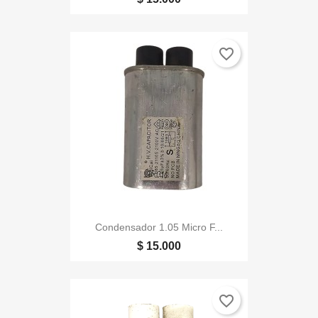
favorite_border
Condensador 1.05 Micro F...
$ 15.000
favorite_border