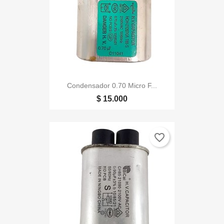
Condensador 0.70 Micro F...
$ 15.000
favorite_border