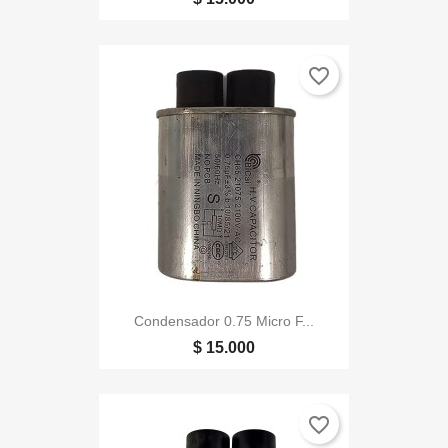
favorite_border
Condensador 0.75 Micro F...
$ 15.000
favorite_border