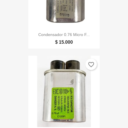
Condensador 0.76 Micro F...
$ 15.000
favorite_border