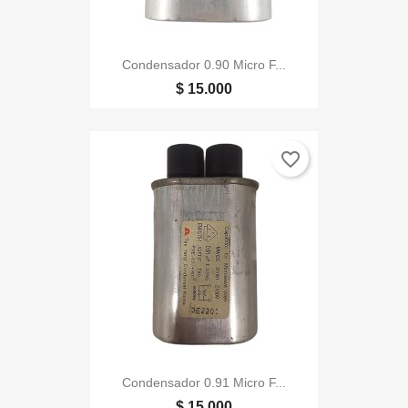
Condensador 0.90 Micro F...
$ 15.000
favorite_border
Condensador 0.91 Micro F...
$ 15.000