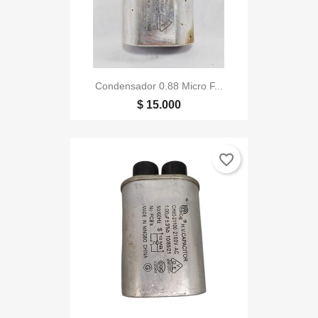
Condensador 0.88 Micro F...
$ 15.000
favorite_border