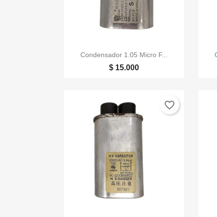

Vista rápida
Condensador 1.05 Micro F...
$ 15.000
favorite_border