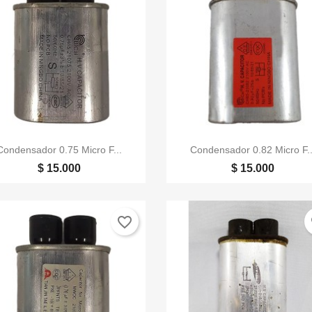


Vista rápida
Vista rápida
Condensador 0.75 Micro F...
Condensador 0.82 Micro F..
$ 15.000
$ 15.000
favorite_border
fa