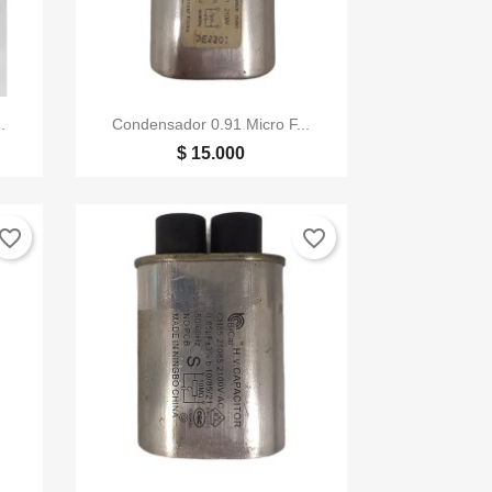

Vista rápida
.
Condensador 0.91 Micro F...
$ 15.000
vorite_border
favorite_border