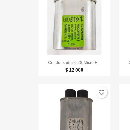

Vista rápida
Condensador 0.79 Micro F...
$ 12.000
favorite_border