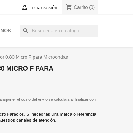
shopping_cart

Carrito
(0)
Iniciar sesión
search
ENOS
r 0.80 Micro F para Microondas
0 MICRO F PARA
ansporte; el costo del envío se calculará al finalizar con
icro Faradios. Si necesitas una marca o referencia
nuestros canales de atención.