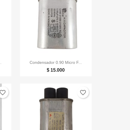

Vista rápida
.
Condensador 0.90 Micro F...
$ 15.000
vorite_border
favorite_border