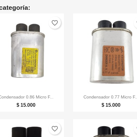
categoría:
favorite_border
fa


Vista rápida
Vista rápida
Condensador 0.86 Micro F...
Condensador 0.77 Micro F..
$ 15.000
$ 15.000
favorite_border
fa