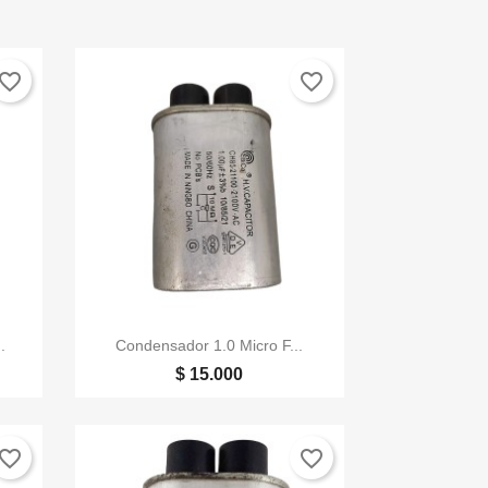
vorite_border
favorite_border

Vista rápida
.
Condensador 1.0 Micro F...
$ 15.000
vorite_border
favorite_border