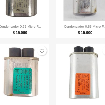


Vista rápida
Vista rápida
Condensador 0.76 Micro F...
Condensador 0.88 Micro F..
$ 15.000
$ 15.000
favorite_border
fa