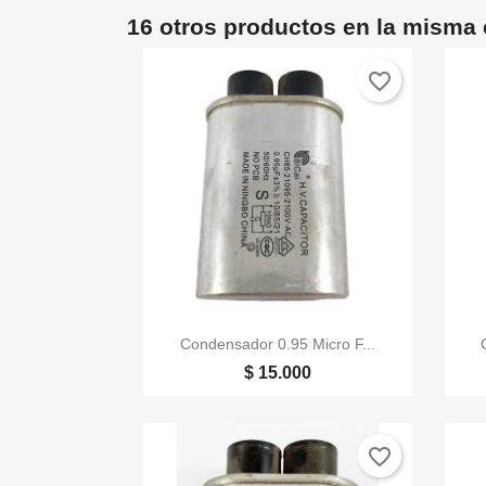
16 otros productos en la misma 
favorite_border

Vista rápida
Condensador 0.95 Micro F...
$ 15.000
favorite_border