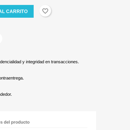
favorite_border
AL CARRITO
dencialidad y integridad en transacciones.
ontraentrega.
ndedor.
es del producto