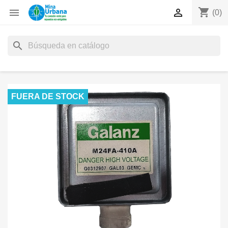
shopping_cart


(0)
search
FUERA DE STOCK