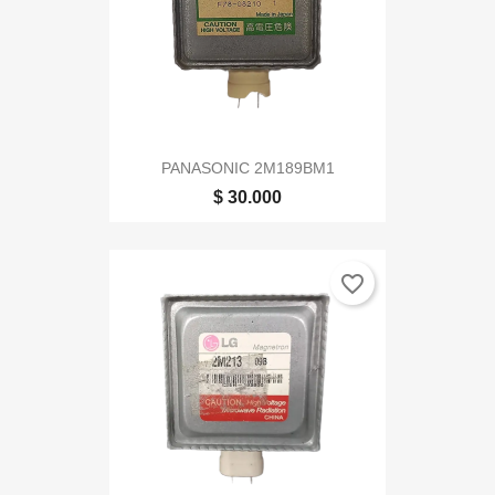
PANASONIC 2M189BM1
$ 30.000
favorite_border