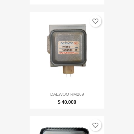
favorite_border
DAEWOO RM269
$ 40.000
favorite_border