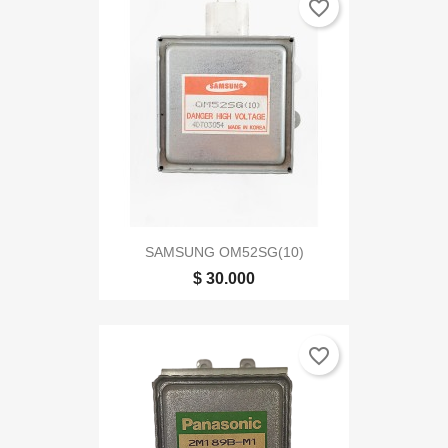
favorite_border
SAMSUNG OM52SG(10)
$ 30.000
favorite_border