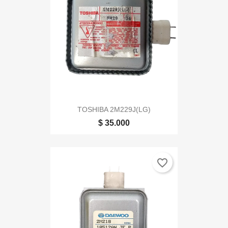
TOSHIBA 2M229J(LG)
$ 35.000
favorite_border