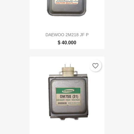
DAEWOO 2M218 JF P
$ 40.000
favorite_border