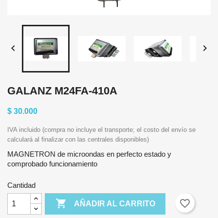


GALANZ M24FA-410A
$ 30.000
IVA incluido (compra no incluye el transporte; el costo del envío se
calculará al finalizar con las centrales disponibles)
MAGNETRON de microondas en perfecto estado y
comprobado funcionamiento
Cantidad

favorite_border
AÑADIR AL CARRITO