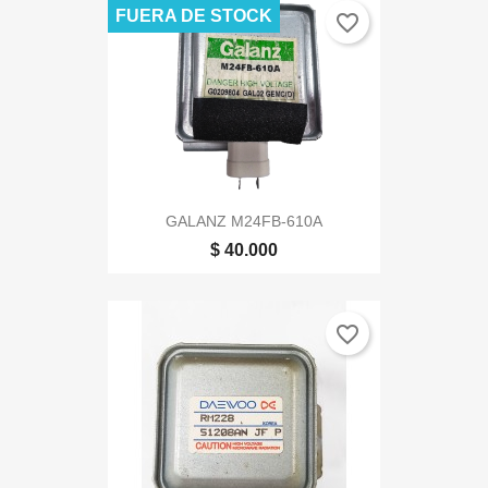
FUERA DE STOCK
favorite_border
GALANZ M24FB-610A
$ 40.000
favorite_border