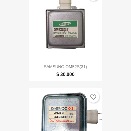
SAMSUNG OM52S(31)
$ 30.000
favorite_border