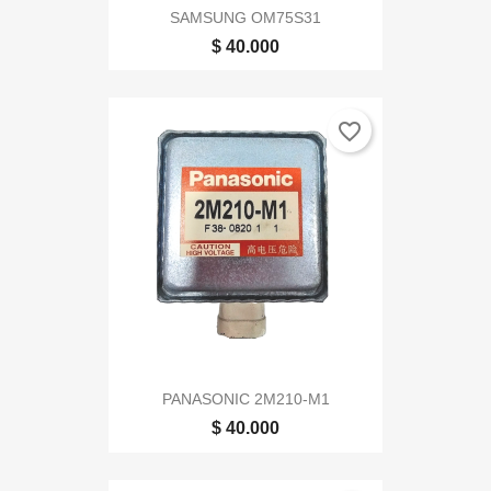
SAMSUNG OM75S31
$ 40.000
favorite_border
PANASONIC 2M210-M1
$ 40.000