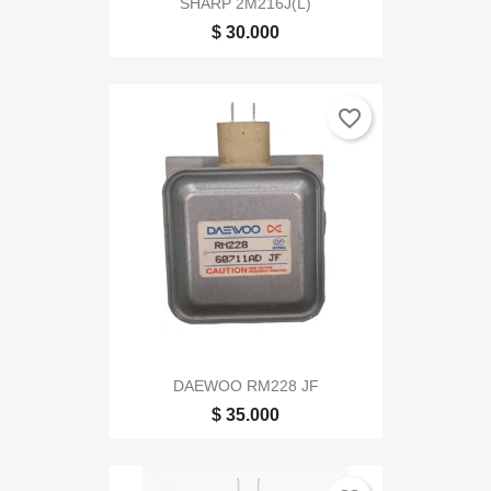
SHARP 2M216J(L)
$ 30.000
favorite_border
DAEWOO RM228 JF
$ 35.000