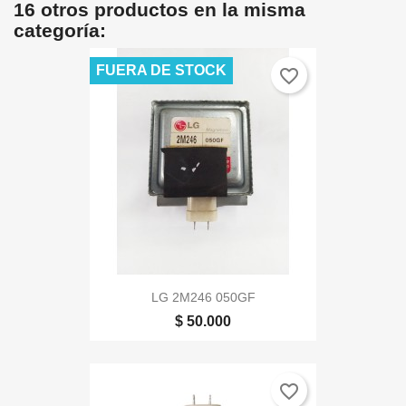
16 otros productos en la misma
categoría:
FUERA DE STOCK
favorite_border
LG 2M246 050GF
$ 50.000
favorite_border