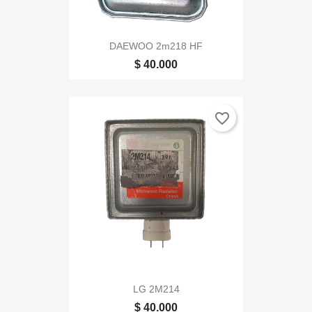
DAEWOO 2m218 HF
$ 40.000
favorite_border
LG 2M214
$ 40.000