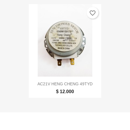
favorite_border
AC21V HENG CHENG 49TYD
$ 12.000