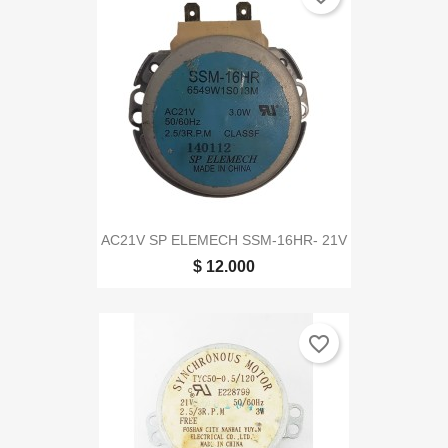
AC21V SP ELEMECH SSM-16HR- 21V
$ 12.000
favorite_border