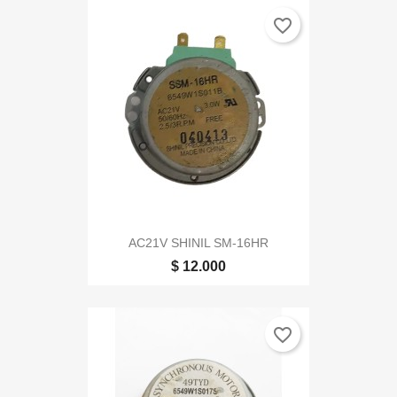
favorite_border
AC21V SHINIL SM-16HR
$ 12.000
favorite_border