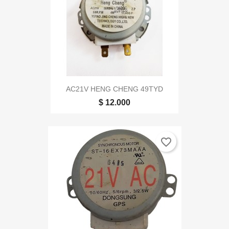
AC21V HENG CHENG 49TYD
$ 12.000
favorite_border