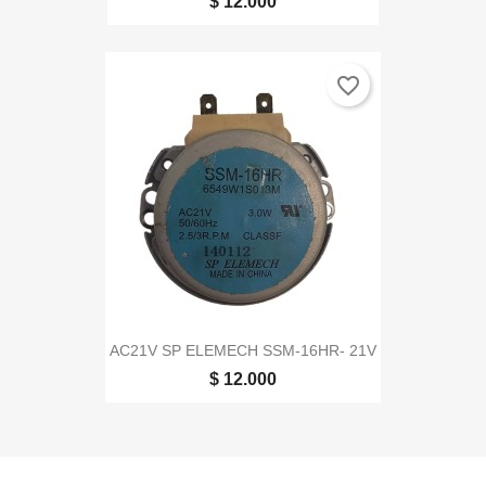
$ 12.000
favorite_border
AC21V SP ELEMECH SSM-16HR- 21V
$ 12.000