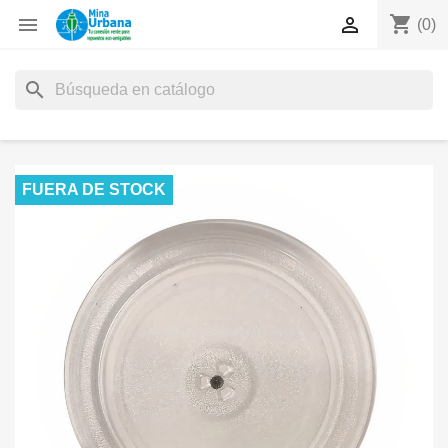
shopping_cart


(0)
search
FUERA DE STOCK