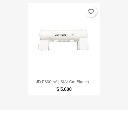
favorite_border
JD F800mA L5KV Cm Blanco...
$ 5.000