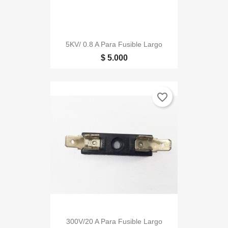
5KV/ 0.8 A Para Fusible Largo
$ 5.000
favorite_border
300V/20 A Para Fusible Largo