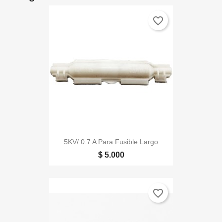
favorite_border
5KV/ 0.7 A Para Fusible Largo
$ 5.000
favorite_border