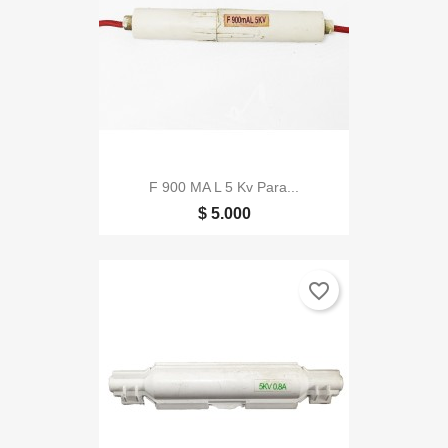
F 900 MA L 5 Kv Para...
$ 5.000
favorite_border