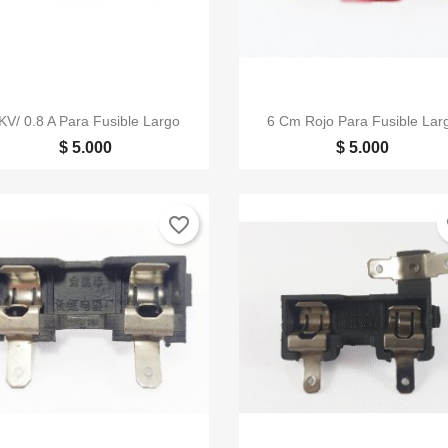


Vista rápida
Vista rápida
KV/ 0.8 A Para Fusible Largo
6 Cm Rojo Para Fusible Lar
$ 5.000
$ 5.000
favorite_border
fa