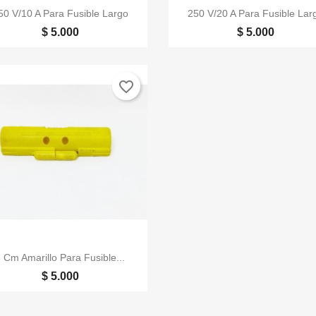


Vista rápida
Vista rápida
50 V/10 A Para Fusible Largo
250 V/20 A Para Fusible Lar
$ 5.000
$ 5.000
favorite_border

Vista rápida
 Cm Amarillo Para Fusible...
$ 5.000