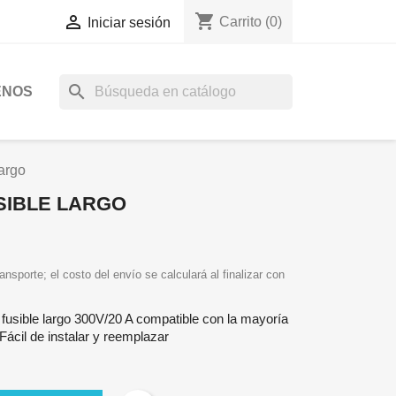
shopping_cart

Carrito
(0)
Iniciar sesión
search
ENOS
largo
USIBLE LARGO
ansporte; el costo del envío se calculará al finalizar con
a fusible largo 300V/20 A compatible con la mayoría
ácil de instalar y reemplazar