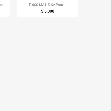

Vista rápida
go
F 900 MA L 5 Kv Para...
$ 5.000