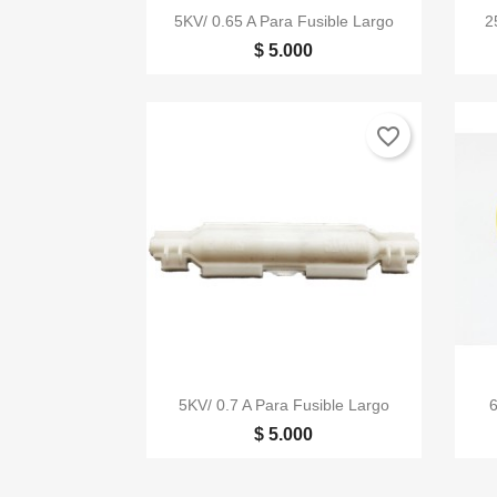

Vista rápida
5KV/ 0.65 A Para Fusible Largo
2
$ 5.000
favorite_border

Vista rápida
5KV/ 0.7 A Para Fusible Largo
6
$ 5.000