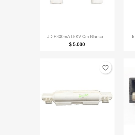

Vista rápida
JD F800mA L5KV Cm Blanco...
5
$ 5.000
favorite_border