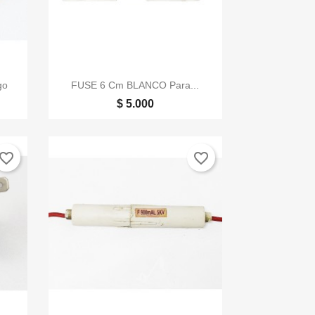

Vista rápida
go
FUSE 6 Cm BLANCO Para...
$ 5.000
vorite_border
favorite_border