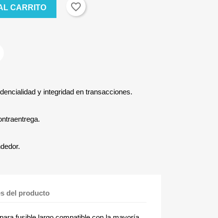
favorite_border
AL CARRITO
dencialidad y integridad en transacciones.
ontraentrega.
ndedor.
es del producto
 para fusible largo compatible con la mayoría