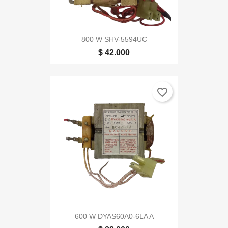
800 W SHV-5594UC
$ 42.000
favorite_border
600 W DYAS60A0-6LA A