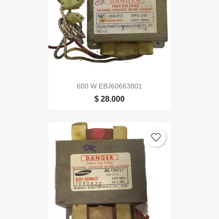
600 W EBJ60663801
$ 28.000
favorite_border