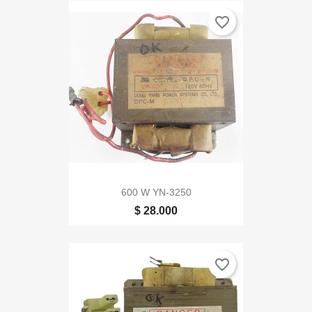
favorite_border
600 W YN-3250
$ 28.000
favorite_border