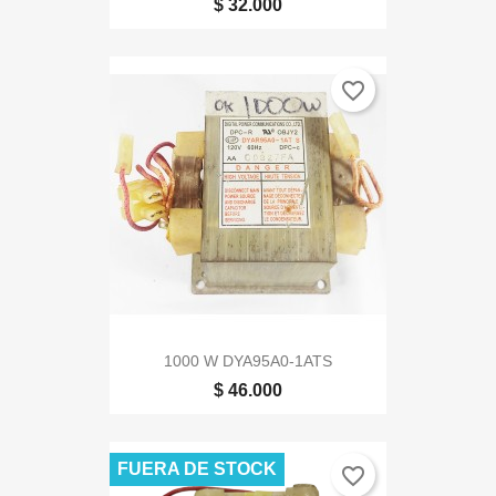
$ 32.000
favorite_border
1000 W DYA95A0-1ATS
$ 46.000
FUERA DE STOCK
favorite_border