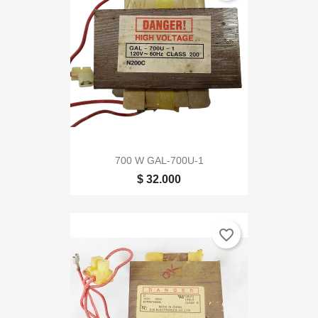
700 W GAL-700U-1
$ 32.000
favorite_border