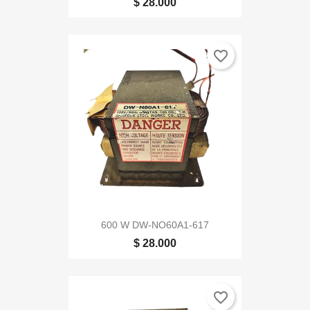
$ 28.000
favorite_border
600 W DW-NO60A1-617
$ 28.000
favorite_border