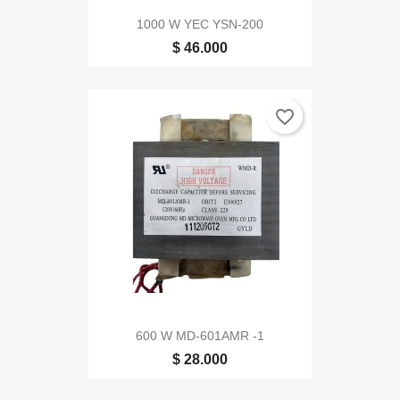
1000 W YEC YSN-200
$ 46.000
favorite_border
600 W MD-601AMR -1
$ 28.000