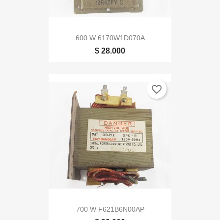
600 W 6170W1D070A
$ 28.000
favorite_border
700 W F621B6N00AP