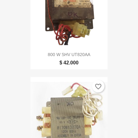
800 W SHV UT820AA
$ 42.000
favorite_border