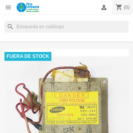
shopping_cart


(0)
search
FUERA DE STOCK