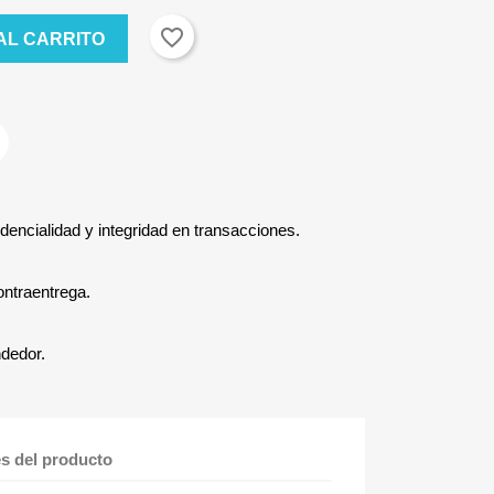
favorite_border
AL CARRITO
dencialidad y integridad en transacciones.
ontraentrega.
ndedor.
es del producto