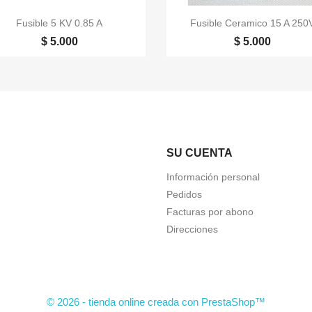


Vista rápida
Vista rápida
Fusible 5 KV 0.85 A
Fusible Ceramico 15 A 250
$ 5.000
$ 5.000
SU CUENTA
Información personal
Pedidos
Facturas por abono
Direcciones
© 2026 - tienda online creada con PrestaShop™