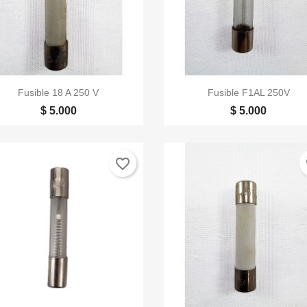


Vista rápida
Vista rápida
Fusible 18 A 250 V
Fusible F1AL 250V
$ 5.000
$ 5.000
favorite_border
fa