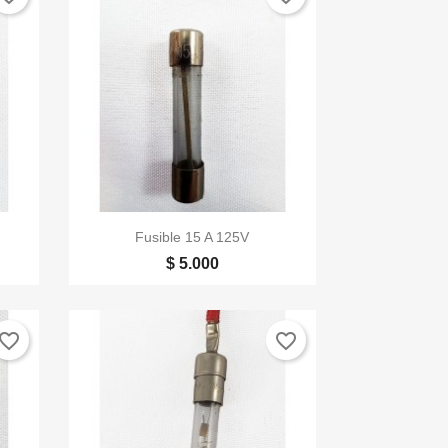

Vista rápida
Fusible 15 A 125V
$ 5.000
vorite_border
favorite_border