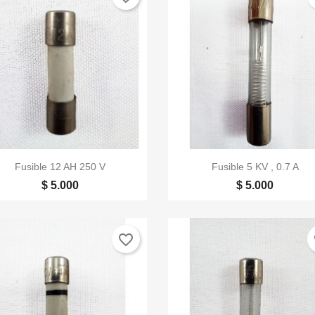


Vista rápida
Vista rápida
Fusible 12 AH 250 V
Fusible 5 KV , 0.7 A
$ 5.000
$ 5.000
favorite_border
fa