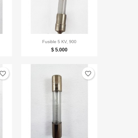

Vista rápida
Fusible 5 KV, 900
$ 5.000
vorite_border
favorite_border