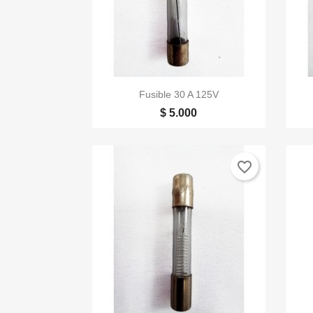

Vista rápida
Fusible 30 A 125V
$ 5.000
favorite_border