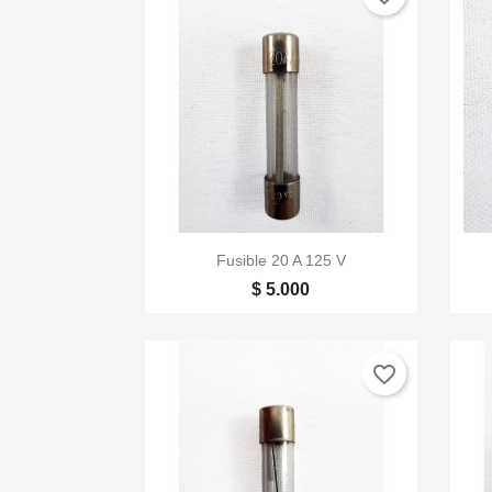

Vista rápida
Fusible 20 A 125 V
$ 5.000
favorite_border