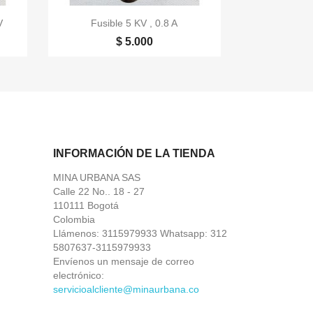

Vista rápida
V
Fusible 5 KV , 0.8 A
$ 5.000
INFORMACIÓN DE LA TIENDA
MINA URBANA SAS
Calle 22 No.. 18 - 27
110111 Bogotá
Colombia
Llámenos:
3115979933 Whatsapp: 312
5807637-3115979933
Envíenos un mensaje de correo
electrónico:
servicioalcliente@minaurbana.co