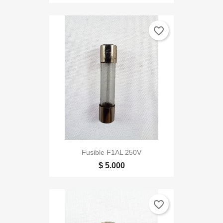
favorite_border
Fusible F1AL 250V
$ 5.000
favorite_border