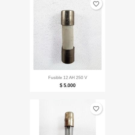
favorite_border
Fusible 12 AH 250 V
$ 5.000
favorite_border