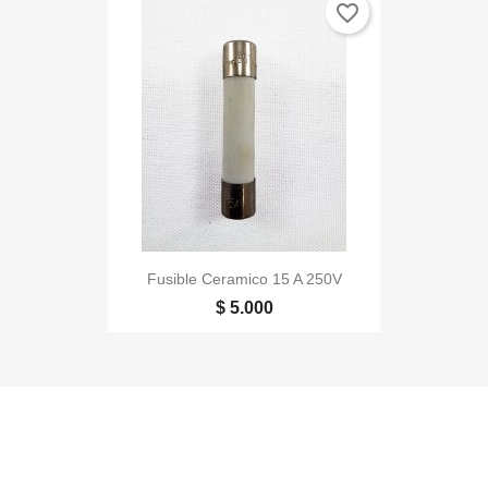
favorite_border
Fusible Ceramico 15 A 250V
$ 5.000