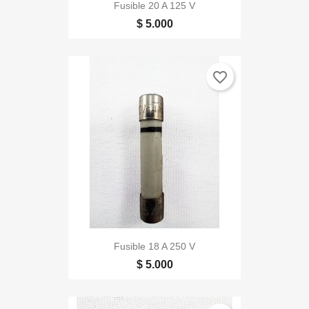
Fusible 20 A 125 V
$ 5.000
favorite_border
Fusible 18 A 250 V
$ 5.000