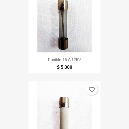
Fusible 15 A 125V
$ 5.000
favorite_border