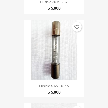
Fusible 30 A 125V
$ 5.000
favorite_border
Fusible 5 KV , 0.7 A
$ 5.000