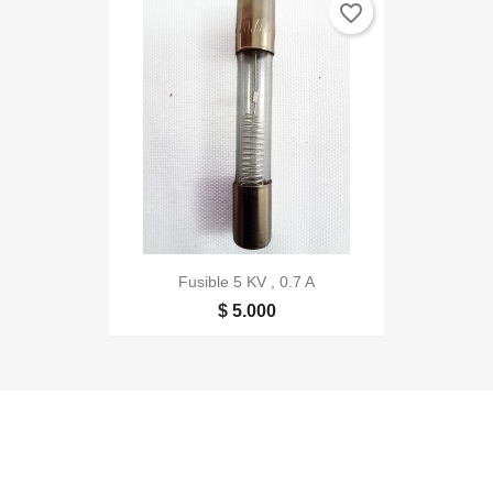
favorite_border
Fusible 5 KV , 0.7 A
$ 5.000