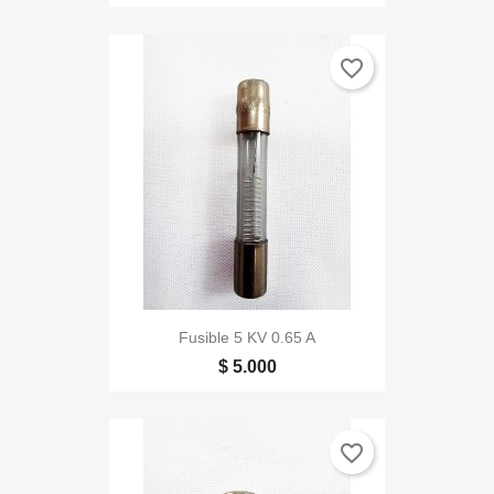
favorite_border
Fusible 5 KV 0.65 A
$ 5.000
favorite_border