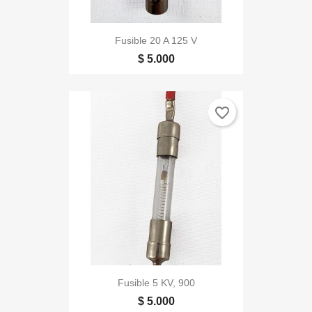
Fusible 20 A 125 V
$ 5.000
favorite_border
Fusible 5 KV, 900
$ 5.000