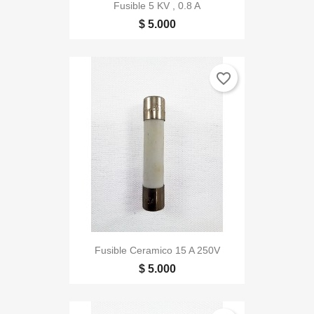
Fusible 5 KV , 0.8 A
$ 5.000
favorite_border
Fusible Ceramico 15 A 250V
$ 5.000