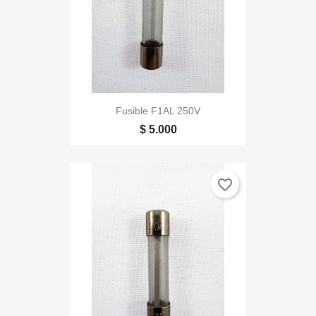
Fusible F1AL 250V
$ 5.000
favorite_border