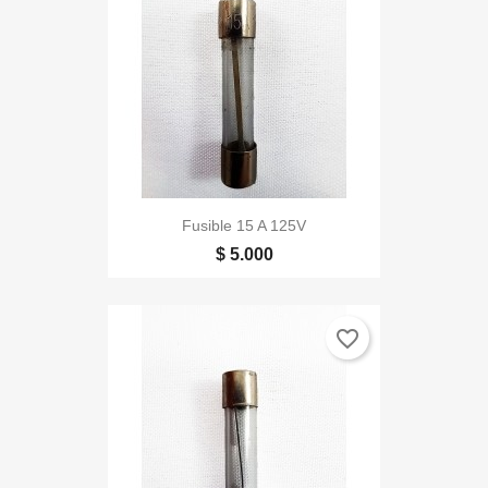
Fusible 15 A 125V
$ 5.000
favorite_border