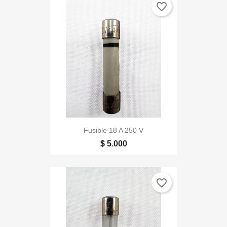
favorite_border
Fusible 18 A 250 V
$ 5.000
favorite_border