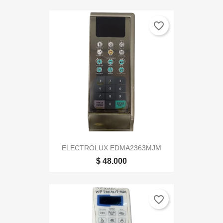
favorite_border
ELECTROLUX EDMA2363MJM
$ 48.000
favorite_border