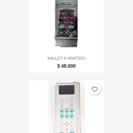
KALLEY K-MW750S
$ 48.000
favorite_border