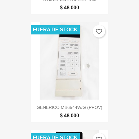
$ 48.000
FUERA DE STOCK
favorite_border
GENERICO MB6544W/G (PROV)
$ 48.000
FUERA DE STOCK