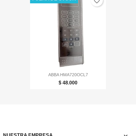
favorite_border
ABBA HMA720OCL7
$ 48.000

NUESTRA EMPRESA