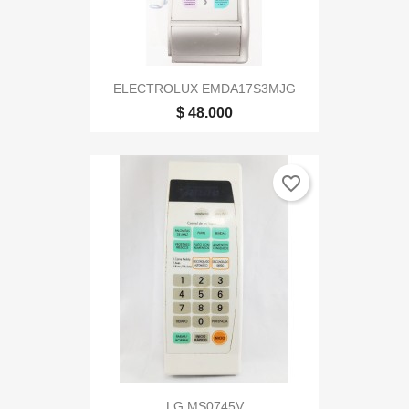
ELECTROLUX EMDA17S3MJG
$ 48.000
favorite_border
LG MS0745V