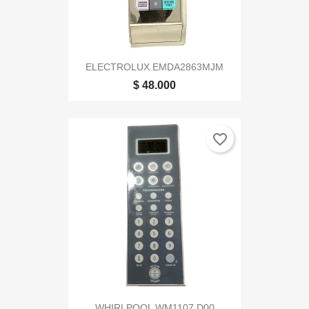
ELECTROLUX EMDA2863MJM
$ 48.000
favorite_border
WHIRLPOOL WM1107 D00