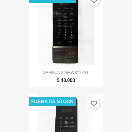
favorite_border
SAMSUNG AMW8113ST
$ 48.000
FUERA DE STOCK
favorite_border