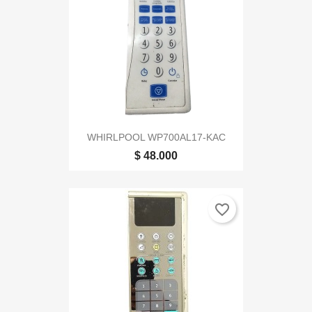
WHIRLPOOL WP700AL17-KAC
$ 48.000
favorite_border