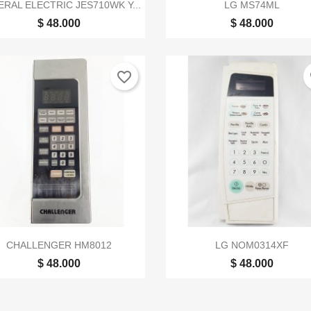


Vista rápida
Vista rápida
RAL ELECTRIC JES710WK Y...
LG MS74ML
$ 48.000
$ 48.000
favorite_border
fa


Vista rápida
Vista rápida
CHALLENGER HM8012
LG NOM0314XF
$ 48.000
$ 48.000