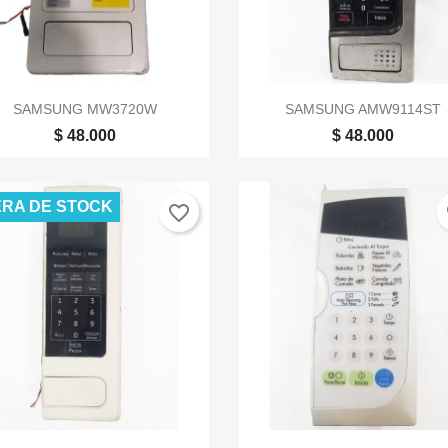


Vista rápida
Vista rápida
SAMSUNG MW3720W
SAMSUNG AMW9114ST
$ 48.000
$ 48.000
RA DE STOCK
favorite_border
fa