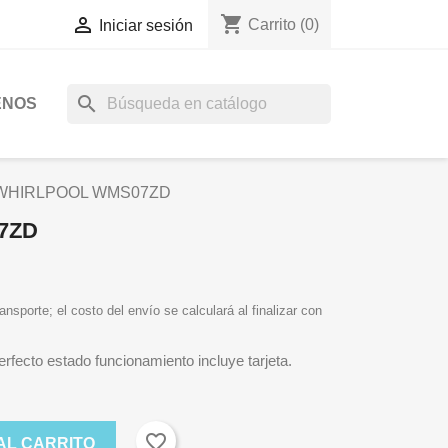
shopping_cart

Carrito
(0)
Iniciar sesión
search
ENOS
WHIRLPOOL WMS07ZD
7ZD
ansporte; el costo del envío se calculará al finalizar con
fecto estado funcionamiento incluye tarjeta.
favorite_border
AL CARRITO