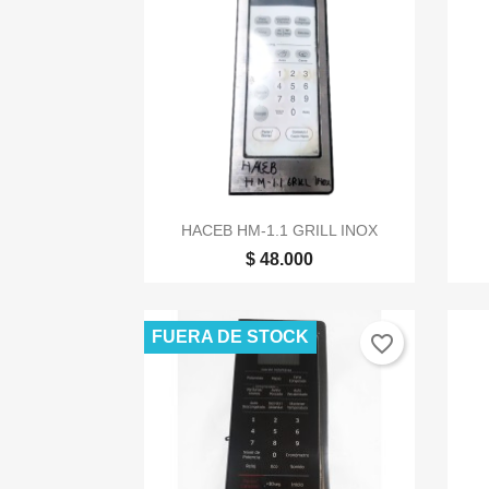

Vista rápida
HACEB HM-1.1 GRILL INOX
$ 48.000
FUERA DE STOCK
favorite_border