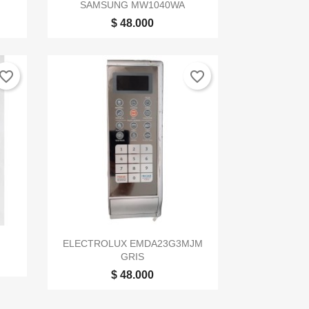

Vista rápida
SAMSUNG MW1040WA
$ 48.000
vorite_border
favorite_border

Vista rápida
ELECTROLUX EMDA23G3MJM
GRIS
$ 48.000