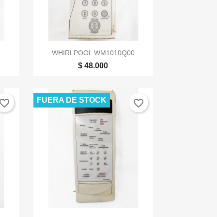

Vista rápida
WHIRLPOOL WM1010Q00
$ 48.000
FUERA DE STOCK
vorite_border
favorite_border