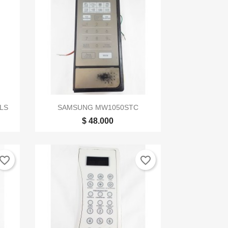

Vista rápida
LS
SAMSUNG MW1050STC
$ 48.000
vorite_border
favorite_border