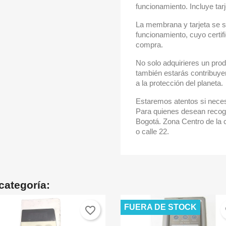
funcionamiento. Incluye ta
La membrana y tarjeta se 
funcionamiento, cuyo certif
compra.
No solo adquirieres un pro
también estarás contribuye
a la protección del planeta.
Estaremos atentos si neces
Para quienes desean recog
Bogotá. Zona Centro de la c
o calle 22.
categoría:
FUERA DE STOCK
favorite_border
fa