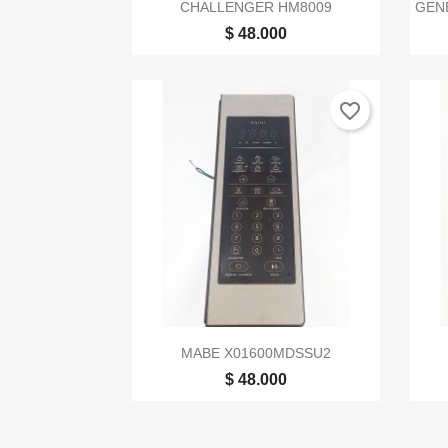

Vista rápida
CHALLENGER HM8009
GENE
$ 48.000
favorite_border

Vista rápida
MABE X01600MDSSU2
$ 48.000