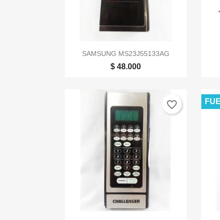

Vista rápida
SAMSUNG MS23J55133AG
$ 48.000
FUE
favorite_border