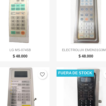


Vista rápida
Vista rápida
LG MS-0745B
ELECTROLUX EMDN31G3M
$ 48.000
$ 48.000
FUERA DE STOCK
favorite_border
fa