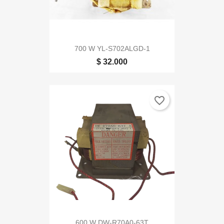
700 W YL-S702ALGD-1
$ 32.000
favorite_border
600 W DW-R70A0-63T