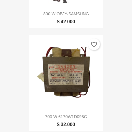
800 W OBJY-SAMSUNG
$ 42.000
favorite_border
700 W 6170W1D095C
$ 32.000