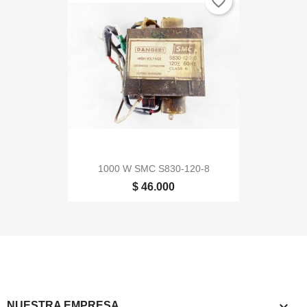
favorite_border
1000 W SMC S830-120-8
$ 46.000

NUESTRA EMPRESA