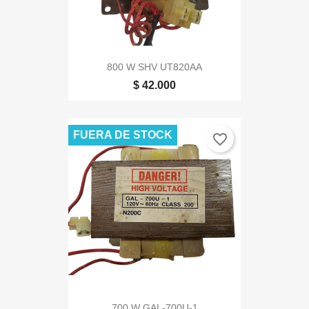
800 W SHV UT820AA
$ 42.000
FUERA DE STOCK
favorite_border
700 W GAL-700U-1