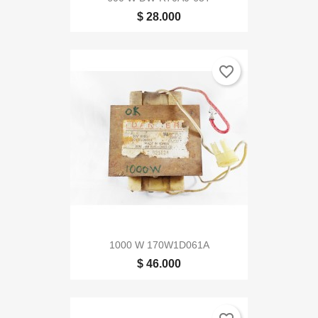
$ 28.000
favorite_border
1000 W 170W1D061A
$ 46.000