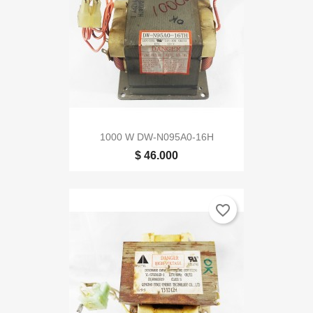
1000 W DW-N095A0-16H
$ 46.000
favorite_border