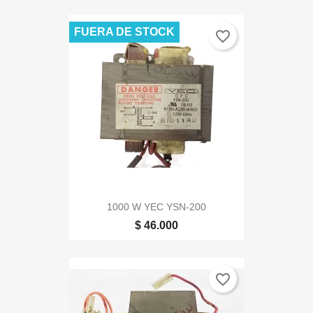
FUERA DE STOCK
favorite_border
1000 W YEC YSN-200
$ 46.000
favorite_border