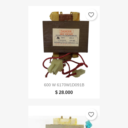
favorite_border
600 W 6170W1D091B
$ 28.000
favorite_border