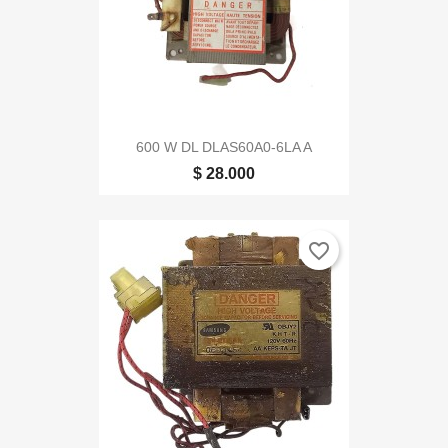
600 W DL DLAS60A0-6LA A
$ 28.000
favorite_border