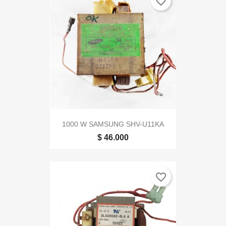
favorite_border
1000 W SAMSUNG SHV-U11KA
$ 46.000
favorite_border