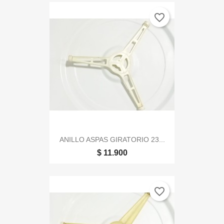
favorite_border
ANILLO ASPAS GIRATORIO 23...
$ 11.900
favorite_border