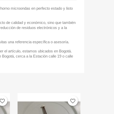
ra horno microondas en perfecto estado y listo
cto de calidad y económico, sino que también
reducción de residuos electrónicos y a la
itas una referencia específica o asesoría.
r el artículo, estamos ubicados en Bogotá.
 Bogotá, cerca a la Estación calle 19 o calle
vorite_border
favorite_border