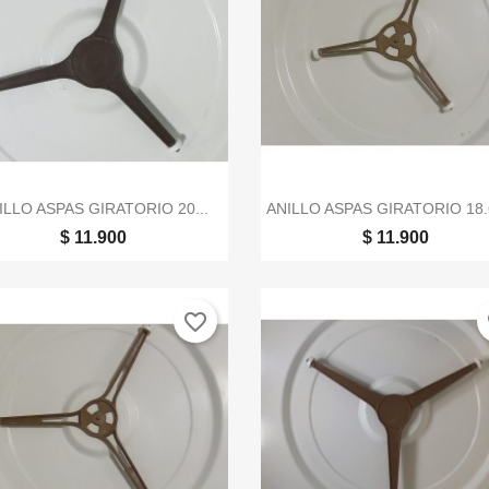


Vista rápida
Vista rápida
ILLO ASPAS GIRATORIO 20...
ANILLO ASPAS GIRATORIO 18
$ 11.900
$ 11.900
favorite_border
fa