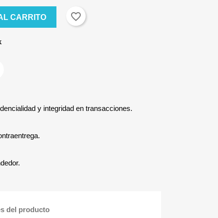
favorite_border
AL CARRITO
k
dencialidad y integridad en transacciones.
ontraentrega.
ndedor.
es del producto