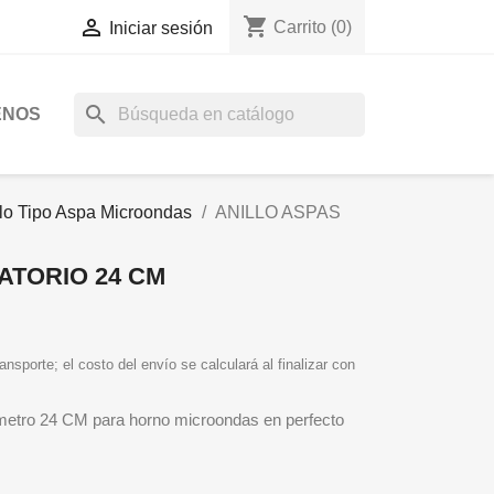
shopping_cart

Carrito
(0)
Iniciar sesión
search
ENOS
llo Tipo Aspa Microondas
ANILLO ASPAS
ATORIO 24 CM
ansporte; el costo del envío se calculará al finalizar con
iametro 24 CM para horno microondas en perfecto