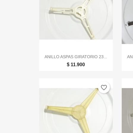

Vista rápida
ANILLO ASPAS GIRATORIO 23...
AN
$ 11.900
favorite_border