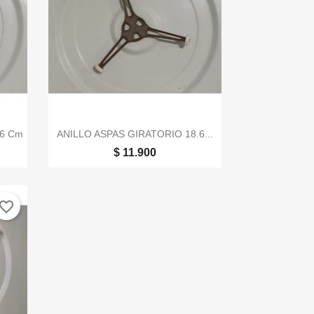

Vista rápida
.6 Cm
ANILLO ASPAS GIRATORIO 18.6...
$ 11.900
vorite_border