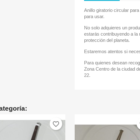
Anillo giratorio circular pa
para usar.
No solo adquieres un produ
estarás contribuyendo a la 
protección del planeta.
Estaremos atentos si neces
Para quienes desean recoge
Zona Centro de la ciudad de
22.
ategoría:
favorite_border
fa