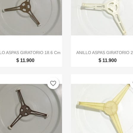


Vista rápida
Vista rápida
LO ASPAS GIRATORIO 18.6 Cm
ANILLO ASPAS GIRATORIO 23
$ 11.900
$ 11.900
favorite_border
fa