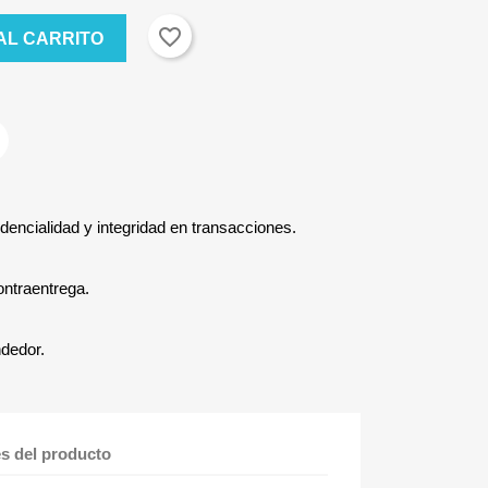
favorite_border
AL CARRITO
dencialidad y integridad en transacciones.
ontraentrega.
ndedor.
es del producto