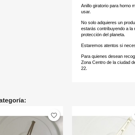
Anillo giratorio para horno 
usar.
No solo adquieres un produ
estarás contribuyendo a la 
protección del planeta.
Estaremos atentos si neces
Para quienes desean recoge
Zona Centro de la ciudad de
22.
ategoría:
favorite_border
fa