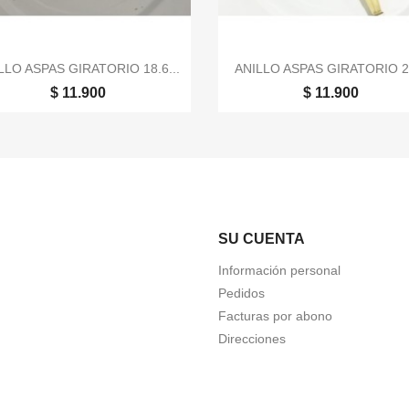


Vista rápida
Vista rápida
LLO ASPAS GIRATORIO 18.6...
ANILLO ASPAS GIRATORIO 25
$ 11.900
$ 11.900
SU CUENTA
Información personal
Pedidos
Facturas por abono
Direcciones