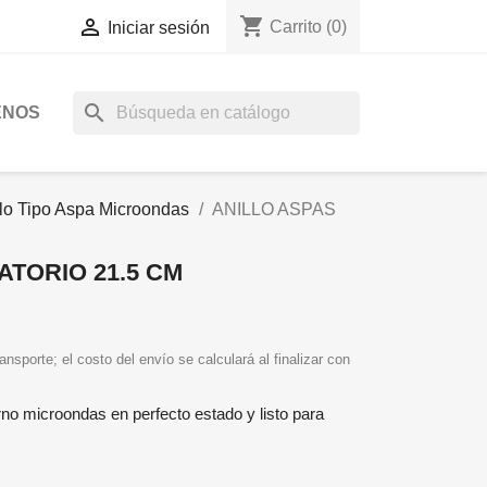
shopping_cart

Carrito
(0)
Iniciar sesión
search
ENOS
llo Tipo Aspa Microondas
ANILLO ASPAS
ATORIO 21.5 CM
ansporte; el costo del envío se calculará al finalizar con
orno microondas en perfecto estado y listo para