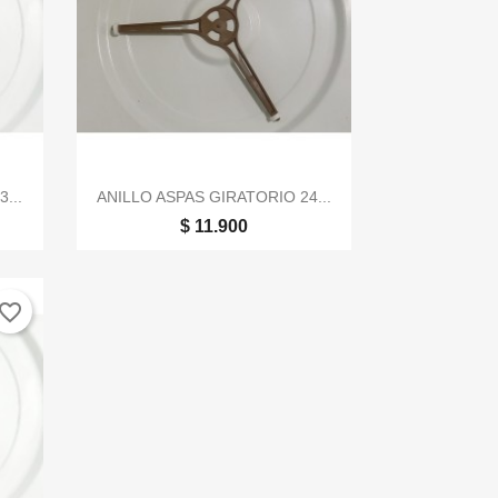

Vista rápida
...
ANILLO ASPAS GIRATORIO 24...
$ 11.900
vorite_border