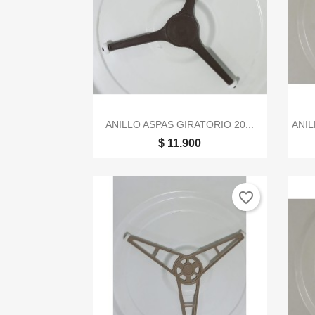

Vista rápida
ANILLO ASPAS GIRATORIO 20...
ANIL
$ 11.900
favorite_border