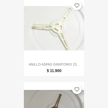
favorite_border
ANILLO ASPAS GIRATORIO 23...
$ 11.900
favorite_border