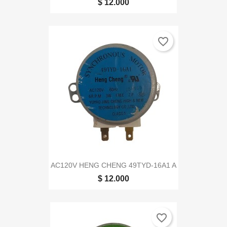
$ 12.000
favorite_border
AC120V HENG CHENG 49TYD-16A1 A
$ 12.000
favorite_border