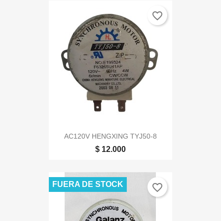
favorite_border
AC120V HENGXING TYJ50-8
$ 12.000
FUERA DE STOCK
favorite_border