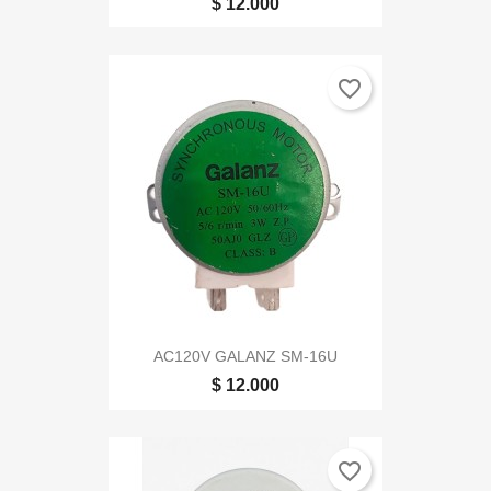
$ 12.000
favorite_border
AC120V GALANZ SM-16U
$ 12.000
favorite_border