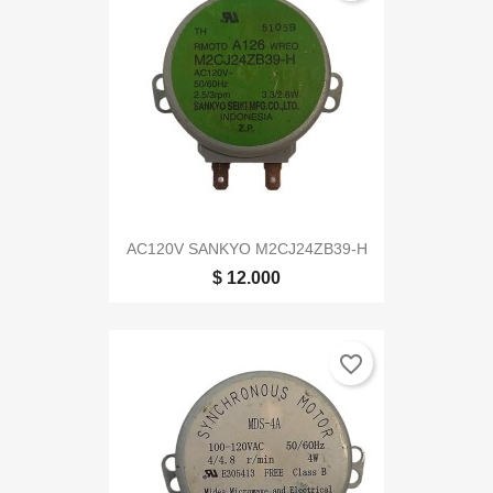
AC120V SANKYO M2CJ24ZB39-H
$ 12.000
favorite_border