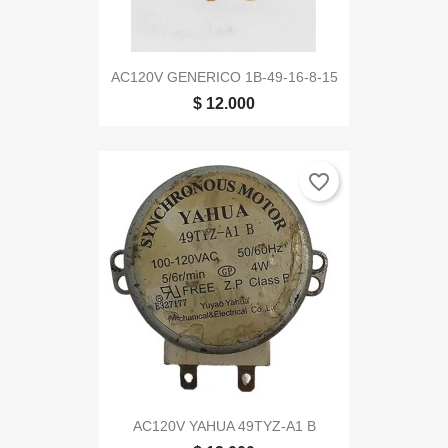
AC120V GENERICO 1B-49-16-8-15
$ 12.000
favorite_border
AC120V YAHUA 49TYZ-A1 B