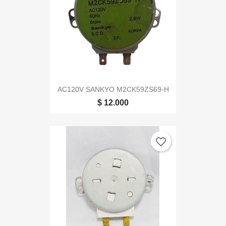
AC120V SANKYO M2CK59ZS69-H
$ 12.000
favorite_border