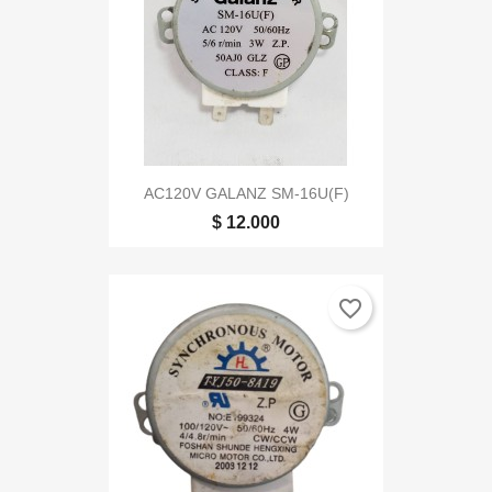
AC120V GALANZ SM-16U(F)
$ 12.000
favorite_border