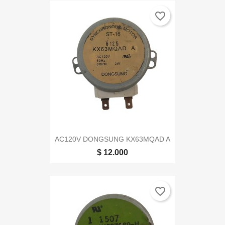
favorite_border
AC120V DONGSUNG KX63MQAD A
$ 12.000
favorite_border