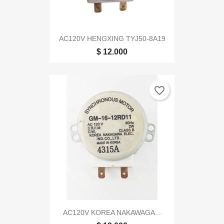
AC120V HENGXING TYJ50-8A19
$ 12.000
favorite_border
AC120V KOREA NAKAWAGA...