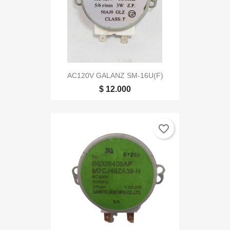
AC120V GALANZ SM-16U(F)
$ 12.000
favorite_border