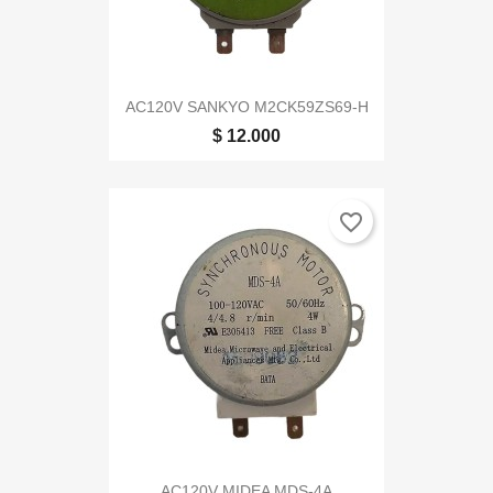
AC120V SANKYO M2CK59ZS69-H
$ 12.000
favorite_border
AC120V MIDEA MDS-4A