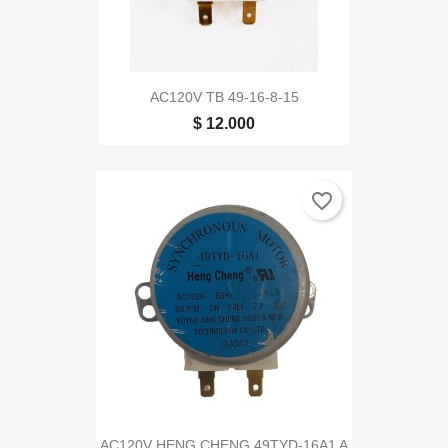
AC120V TB 49-16-8-15
$ 12.000
favorite_border
AC120V HENG CHENG 49TYD-16A1 A