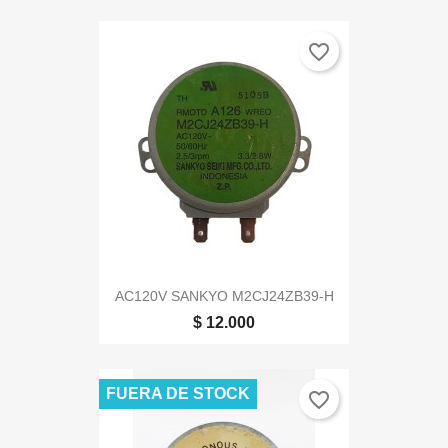
favorite_border
AC120V SANKYO M2CJ24ZB39-H
$ 12.000
FUERA DE STOCK
favorite_border