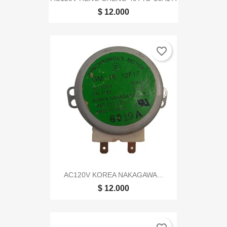
$ 12.000
favorite_border
AC120V KOREA NAKAGAWA...
$ 12.000