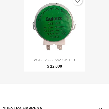
favorite_border
AC120V GALANZ SM-16U
$ 12.000

NUESTRA EMPRESA