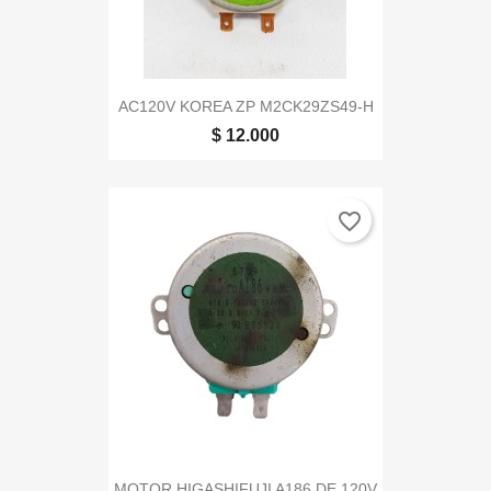
AC120V KOREA ZP M2CK29ZS49-H
$ 12.000
favorite_border
MOTOR HIGASHIFUJI A186 DE 120V