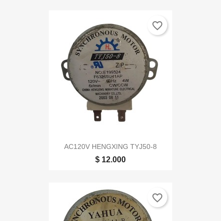
favorite_border
AC120V HENGXING TYJ50-8
$ 12.000
favorite_border