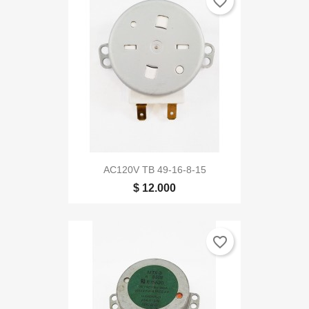
favorite_border
AC120V TB 49-16-8-15
$ 12.000
favorite_border