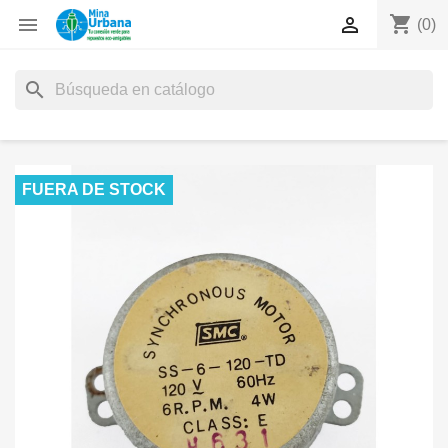
shopping_cart


(0)
search
FUERA DE STOCK