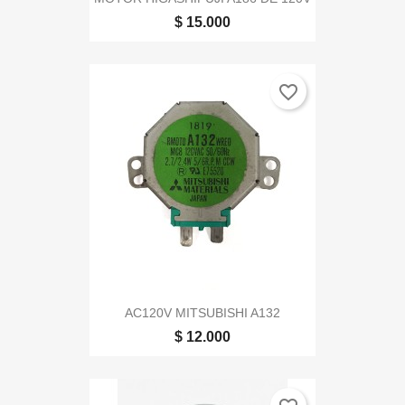
$ 15.000
favorite_border
AC120V MITSUBISHI A132
$ 12.000