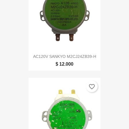
AC120V SANKYO M2CJ24ZB39-H
$ 12.000
favorite_border