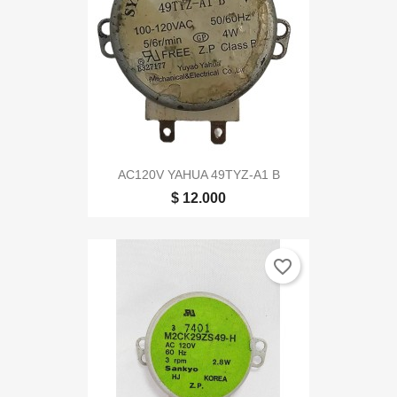
AC120V YAHUA 49TYZ-A1 B
$ 12.000
favorite_border