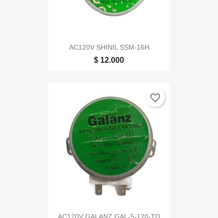
AC120V SHINIL SSM-16H
$ 12.000
favorite_border
AC120V GALANZ GAL-5-120-TD