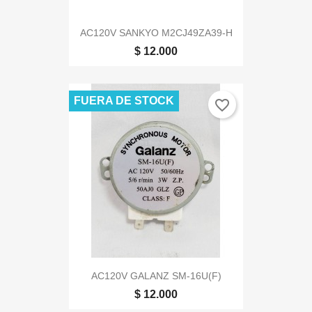
AC120V SANKYO M2CJ49ZA39-H
$ 12.000
FUERA DE STOCK
favorite_border
AC120V GALANZ SM-16U(F)
$ 12.000