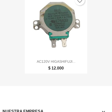
favorite_border
AC120V HIGASHIFUJI...
$ 12.000

NUESTRA EMPRESA