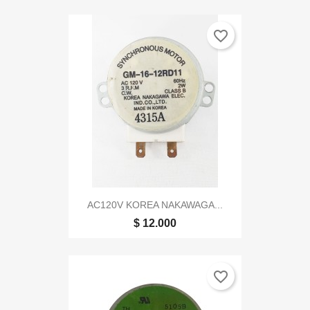
favorite_border
AC120V KOREA NAKAWAGA...
$ 12.000
favorite_border