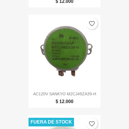
$ 12.000
favorite_border
AC120V SANKYO M2CJ49ZA39-H
$ 12.000
FUERA DE STOCK
favorite_border