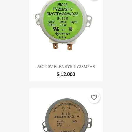
AC120V ELENSYS FY26M2H3
$ 12.000
favorite_border