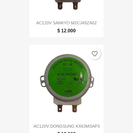
AC120V SANKYO M2CJ49ZA02
$ 12.000
favorite_border
AC120V DONGSUNG KX63MSAP3