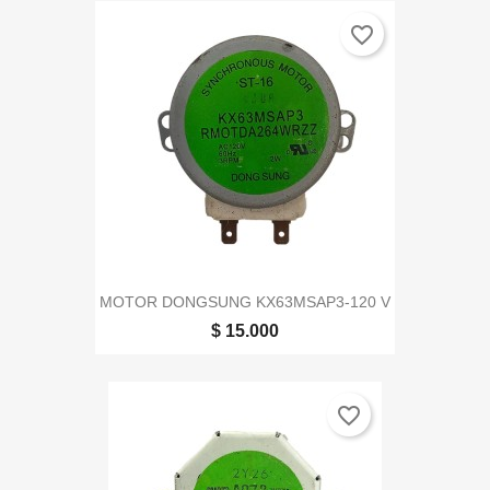
favorite_border
MOTOR DONGSUNG KX63MSAP3-120 V
$ 15.000
favorite_border