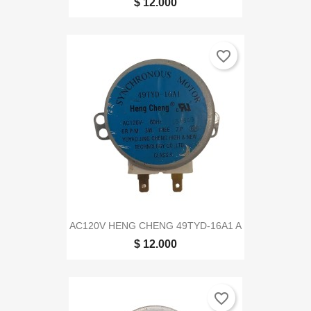
$ 12.000
favorite_border
AC120V HENG CHENG 49TYD-16A1 A
$ 12.000
favorite_border