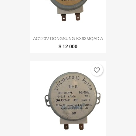
AC120V DONGSUNG KX63MQAD A
$ 12.000
favorite_border