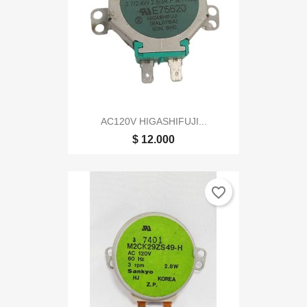
AC120V HIGASHIFUJI...
$ 12.000
favorite_border