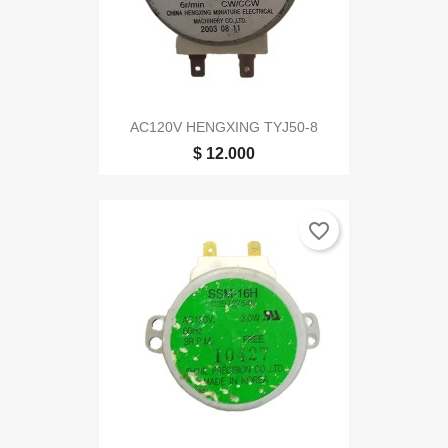
AC120V HENGXING TYJ50-8
$ 12.000
favorite_border