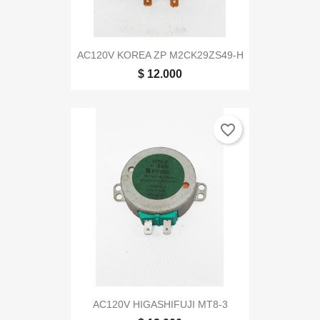
AC120V KOREA ZP M2CK29ZS49-H
$ 12.000
favorite_border
AC120V HIGASHIFUJI MT8-3