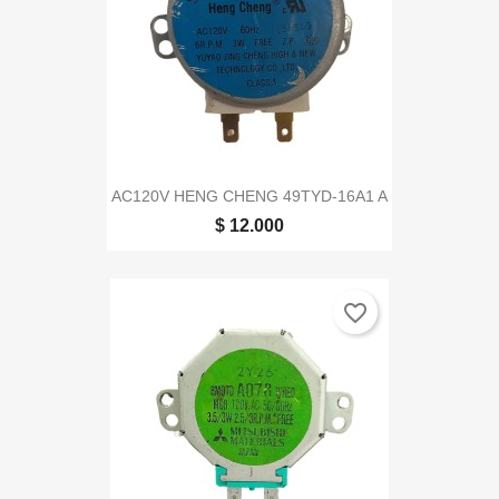
AC120V HENG CHENG 49TYD-16A1 A
$ 12.000
favorite_border