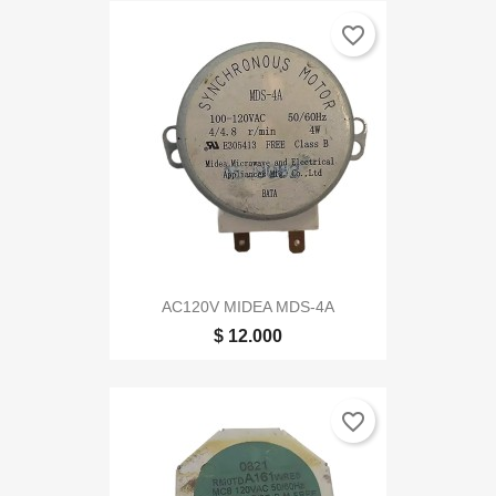
favorite_border
AC120V MIDEA MDS-4A
$ 12.000
favorite_border