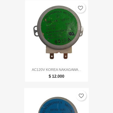
favorite_border
AC120V KOREA NAKAGAWA...
$ 12.000
favorite_border