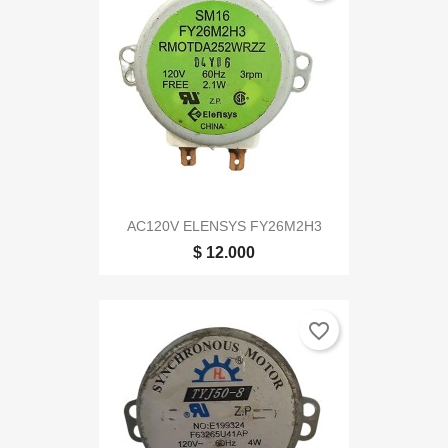
AC120V ELENSYS FY26M2H3
$ 12.000
favorite_border