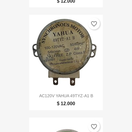
$ 12.000
favorite_border
AC120V YAHUA 49TYZ-A1 B
$ 12.000
favorite_border