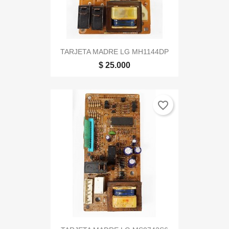
TARJETA MADRE LG MH1144DP
$ 25.000
favorite_border