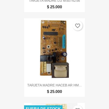
TARJETA MADRE LG MS0742S6
$ 25.000
favorite_border
TARJETA MADRE HACEB AR HM...
$ 25.000
FUERA DE STOCK