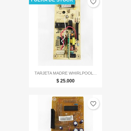
favorite_border
TARJETA MADRE WHIRLPOOL...
$ 25.000
favorite_border