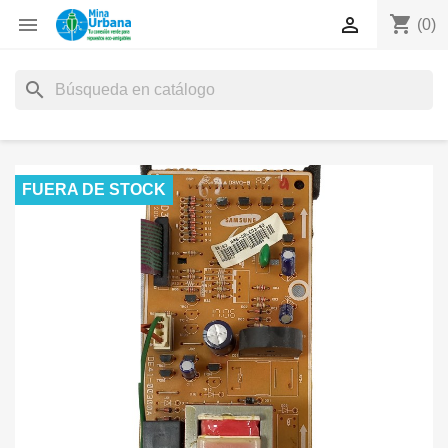
shopping_cart


(0)
search
FUERA DE STOCK