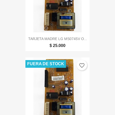
TARJETA MADRE LG MS0745V O...
$ 25.000
FUERA DE STOCK
favorite_border