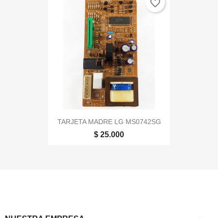
favorite_border
TARJETA MADRE LG MS0742SG
$ 25.000