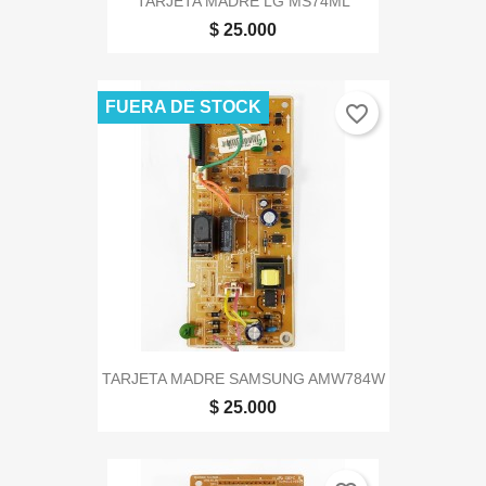
TARJETA MADRE LG MS74ML
$ 25.000
FUERA DE STOCK
favorite_border
TARJETA MADRE SAMSUNG AMW784W
$ 25.000