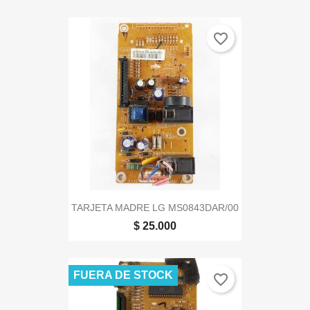
favorite_border
TARJETA MADRE LG MS0843DAR/00
$ 25.000
FUERA DE STOCK
favorite_border