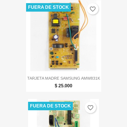
FUERA DE STOCK
favorite_border
TARJETA MADRE SAMSUNG AMW831K
$ 25.000
FUERA DE STOCK
favorite_border