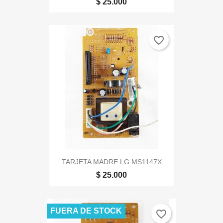
$ 25.000
favorite_border
TARJETA MADRE LG MS1147X
$ 25.000
FUERA DE STOCK
favorite_border