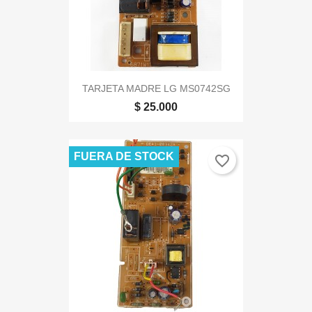
TARJETA MADRE LG MS0742SG
$ 25.000
FUERA DE STOCK
favorite_border