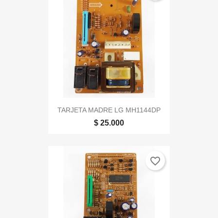
TARJETA MADRE LG MH1144DP
$ 25.000
favorite_border