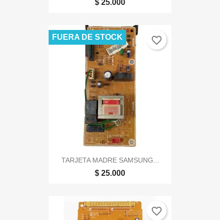
$ 25.000
FUERA DE STOCK
favorite_border
TARJETA MADRE SAMSUNG...
$ 25.000
favorite_border