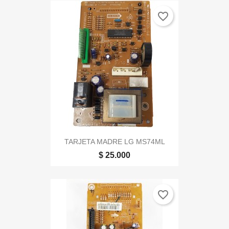
favorite_border
TARJETA MADRE LG MS74ML
$ 25.000
favorite_border