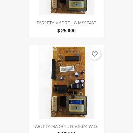
TARJETA MADRE LG MS0746T
$ 25.000
favorite_border
TARJETA MADRE LG MS0745V O...