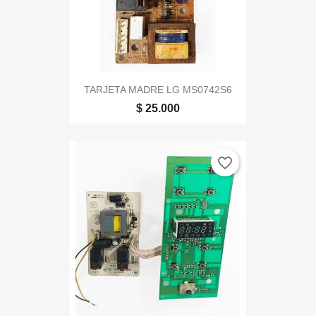
TARJETA MADRE LG MS0742S6
$ 25.000
favorite_border