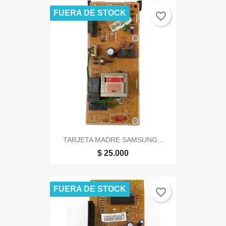
FUERA DE STOCK
favorite_border
TARJETA MADRE SAMSUNG...
$ 25.000
FUERA DE STOCK
favorite_border