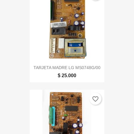
TARJETA MADRE LG MS0748G/00
$ 25.000
favorite_border