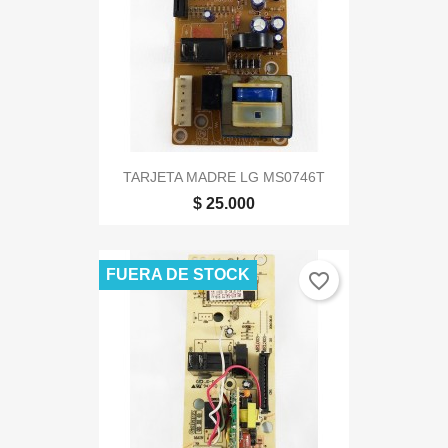
TARJETA MADRE LG MS0746T
$ 25.000
FUERA DE STOCK
favorite_border