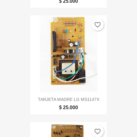
$ 25.000
favorite_border
TARJETA MADRE LG MS1147X
$ 25.000
favorite_border