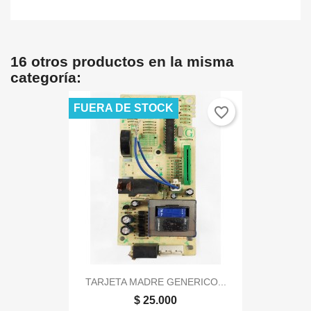
16 otros productos en la misma
categoría:
FUERA DE STOCK
favorite_border
TARJETA MADRE GENERICO...
$ 25.000