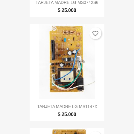
TARJETA MADRE LG MS0742S6
$ 25.000
favorite_border
TARJETA MADRE LG MS1147X
$ 25.000