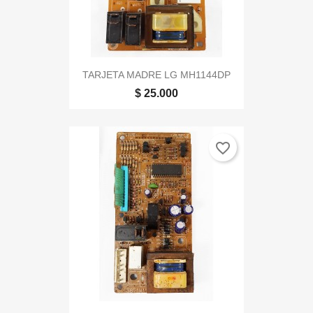
TARJETA MADRE LG MH1144DP
$ 25.000
favorite_border