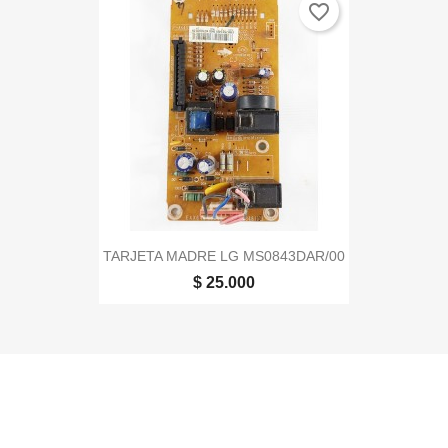
favorite_border
TARJETA MADRE LG MS0843DAR/00
$ 25.000