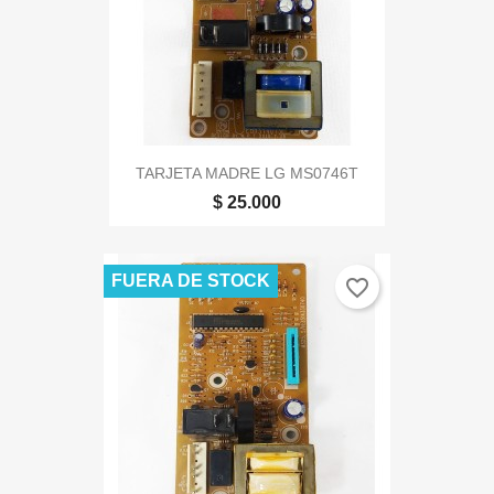
TARJETA MADRE LG MS0746T
$ 25.000
FUERA DE STOCK
favorite_border