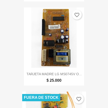
favorite_border
TARJETA MADRE LG MS0745V O...
$ 25.000
FUERA DE STOCK
favorite_border