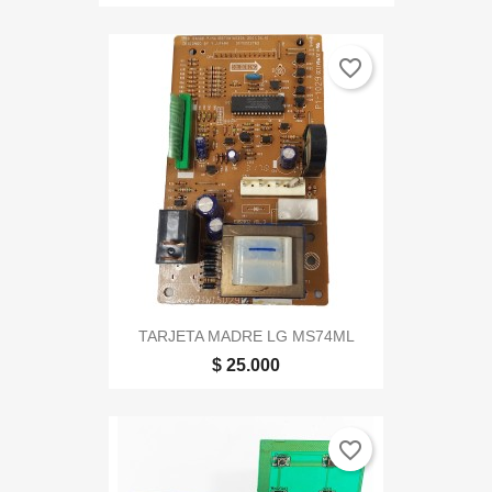
favorite_border
TARJETA MADRE LG MS74ML
$ 25.000
favorite_border